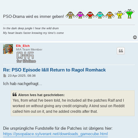
PSO-Drama wird es immer geben!
In the dark deep jungle I hear the wild drum
My heart beats faster knowing my time's come
Elk_Elch
MIA Team Member
Re: PSO Episode I&II Return to Ragol Romhack
B
23 Apr 2025, 08:36
e
i
Ich hab nachgefragt...
t
r
a
Aleron Ives hat geschrieben:
g
Yes, from what I've been told, he included all the patches Ralf and I
worked on without giving any credit originally. A kind soul on Reddit
called him out on it, and he added credits after that.
Die ursprüngliche Fundstelle für die Patches ist übrigens hier:
https://psopalace.sylverant.net/downloads_gamecube.html