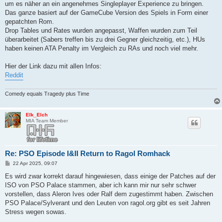
um es näher an ein angenehmes Singleplayer Experience zu bringen.
Das ganze basiert auf der GameCube Version des Spiels in Form einer
gepatchten Rom.
Drop Tables und Rates wurden angepasst, Waffen wurden zum Teil
überarbeitet (Sabers treffen bis zu drei Gegner gleichzeitig, etc.), HUs
haben keinen ATA Penalty im Vergleich zu RAs und noch viel mehr.
Hier der Link dazu mit allen Infos:
Reddit
Comedy equals Tragedy plus Time
Elk_Elch
MIA Team Member
Re: PSO Episode I&II Return to Ragol Romhack
B
22 Apr 2025, 09:07
e
i
Es wird zwar korrekt darauf hingewiesen, dass einige der Patches auf der
t
ISO von PSO Palace stammen, aber ich kann mir nur sehr schwer
r
a
vorstellen, dass Aleron Ives oder Ralf dem zugestimmt haben. Zwischen
g
PSO Palace/Sylverant und den Leuten von ragol.org gibt es seit Jahren
Stress wegen sowas.