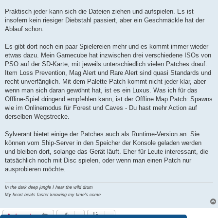
Praktisch jeder kann sich die Dateien ziehen und aufspielen. Es ist
insofern kein riesiger Diebstahl passiert, aber ein Geschmäckle hat der
Ablauf schon.
Es gibt dort noch ein paar Spielereien mehr und es kommt immer wieder
etwas dazu. Mein Gamecube hat inzwischen drei verschiedene ISOs von
PSO auf der SD-Karte, mit jeweils unterschiedlich vielen Patches drauf.
Item Loss Prevention, Mag Alert und Rare Alert sind quasi Standards und
recht unverfänglich. Mit dem Palette Patch kommt nicht jeder klar, aber
wenn man sich daran gewöhnt hat, ist es ein Luxus. Was ich für das
Offline-Spiel dringend empfehlen kann, ist der Offline Map Patch: Spawns
wie im Onlinemodus für Forest und Caves - Du hast mehr Action auf
derselben Wegstrecke.
Sylverant bietet einige der Patches auch als Runtime-Version an. Sie
können vom Ship-Server in den Speicher der Konsole geladen werden
und bleiben dort, solange das Gerät läuft. Eher für Leute interessant, die
tatsächlich noch mit Disc spielen, oder wenn man einen Patch nur
ausprobieren möchte.
In the dark deep jungle I hear the wild drum
My heart beats faster knowing my time's come
Antworten