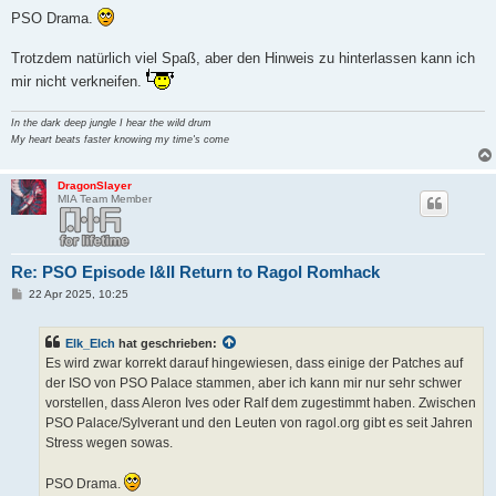
PSO Drama.
Trotzdem natürlich viel Spaß, aber den Hinweis zu hinterlassen kann ich
mir nicht verkneifen.
In the dark deep jungle I hear the wild drum
My heart beats faster knowing my time's come
DragonSlayer
MIA Team Member
Re: PSO Episode I&II Return to Ragol Romhack
B
22 Apr 2025, 10:25
e
i
t
Elk_Elch
hat geschrieben:
r
a
Es wird zwar korrekt darauf hingewiesen, dass einige der Patches auf
g
der ISO von PSO Palace stammen, aber ich kann mir nur sehr schwer
vorstellen, dass Aleron Ives oder Ralf dem zugestimmt haben. Zwischen
PSO Palace/Sylverant und den Leuten von ragol.org gibt es seit Jahren
Stress wegen sowas.
PSO Drama.