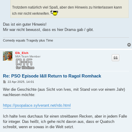
Trotzdem natürlich viel Spaß, aber den Hinweis zu hinterlassen kann
ich mir nicht verkneifen.
Das ist ein guter Hinweis!
Mir war nicht bewusst, dass es hier Drama gab / gibt.
Comedy equals Tragedy plus Time
Elk_Elch
MIA Team Member
Re: PSO Episode I&II Return to Ragol Romhack
B
22 Apr 2025, 14:01
e
i
Wer die Geschichte (aus Sicht von Ives, mit Stand von vor einem Jahr)
t
nachlesen möchte:
r
a
g
https://psopalace.sylverant.net/rdo.html
Ich halte Ives durchaus für einen streitbaren Recken, aber in jedem Falle
für integer. Das heißt, ich gehe nicht davon aus, dass er Quatsch
schreibt, wenn er sowas in die Welt setzt.