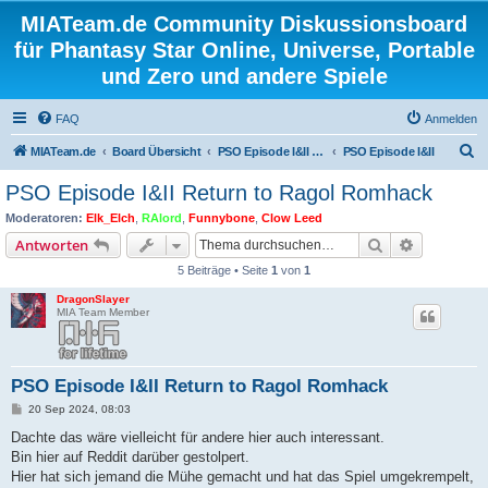
MIATeam.de Community Diskussionsboard
für Phantasy Star Online, Universe, Portable
und Zero und andere Spiele
FAQ
Anmelden
S
MIATeam.de
Board Übersicht
PSO Episode I&II (Gamecube & Xbox)
PSO Episode I&II
u
PSO Episode I&II Return to Ragol Romhack
c
Moderatoren:
Elk_Elch
,
RAlord
,
Funnybone
,
Clow Leed
h
Suche
Erweiterte
Antworten
e
5 Beiträge • Seite
1
von
1
DragonSlayer
MIA Team Member
PSO Episode I&II Return to Ragol Romhack
B
20 Sep 2024, 08:03
e
i
Dachte das wäre vielleicht für andere hier auch interessant.
t
Bin hier auf Reddit darüber gestolpert.
r
a
Hier hat sich jemand die Mühe gemacht und hat das Spiel umgekrempelt,
g