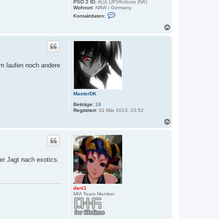
PSO 2 ID:
死活 (JP)/Kobura (NA)
Wohnort:
NRW / Germany
K
Kontaktdaten:
o
n
N
t
a
a
c
k
h
t
o
d
a
b
um laufen noch andere
t
e
e
n
n
v
o
MasterDK
n
K
Beiträge:
24
e
Registriert:
31 Mär 2013, 23:52
n
s
N
h
a
i
c
n
h
o
b
er Jagt nach exotics.
e
n
dani1
MIA Team Member