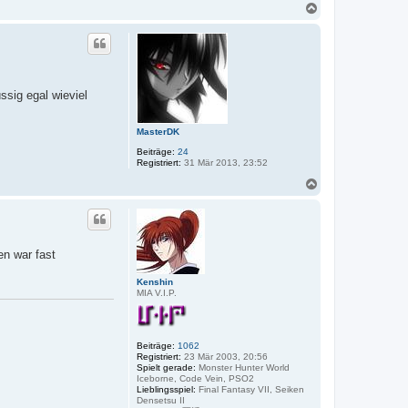
n
N
t
a
a
c
k
h
t
o
d
a
b
t
e
e
ssig egal wieviel
n
n
v
o
MasterDK
n
C
Beiträge:
24
a
Registriert:
31 Mär 2013, 23:52
l
i
N
a
c
h
o
b
en war fast
e
n
Kenshin
MIA V.I.P.
Beiträge:
1062
Registriert:
23 Mär 2003, 20:56
Spielt gerade:
Monster Hunter World
Iceborne, Code Vein, PSO2
Lieblingsspiel:
Final Fantasy VII, Seiken
Densetsu II