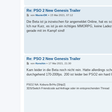
Re: PSO 2 New Genesis Trailer
B
von
MasterDK
»
15 Mai 2021, 07:12
e
i
Die Beta ist ja inzwischen für angemeldet Online, hat es 
t
Ich nur Kurz, es ist ja ein richtiges MMORPG, keine Ladeze
r
a
gerade mit im Kampf sind!
g
Re: PSO 2 New Genesis Trailer
B
von
Kenshin
»
17 Mai 2021, 21:30
e
i
Kam leider in die Beta noch nicht rein. Hatte allerdings s
t
durchgehend 170-200fps. 200 ist leider bei PSO2 ein hard l
r
a
g
PSO2 NA: Kobura Br/Hu [Ship2]
3DS/Switch Friendcode auf Anfrage oder im entsprechenden Thread