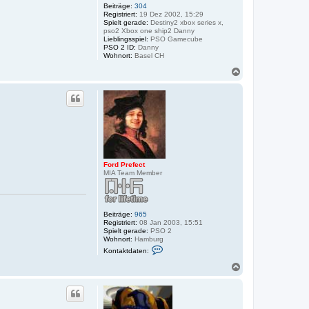
Beiträge:
304
Registriert:
19 Dez 2002, 15:29
Spielt gerade:
Destiny2 xbox series x,
pso2 Xbox one ship2 Danny
Lieblingsspiel:
PSO Gamecube
PSO 2 ID:
Danny
Wohnort:
Basel CH
N
a
c
h
o
b
e
n
Ford Prefect
MIA Team Member
Beiträge:
965
Registriert:
08 Jan 2003, 15:51
Spielt gerade:
PSO 2
Wohnort:
Hamburg
K
Kontaktdaten:
o
n
N
t
a
a
c
k
h
t
o
d