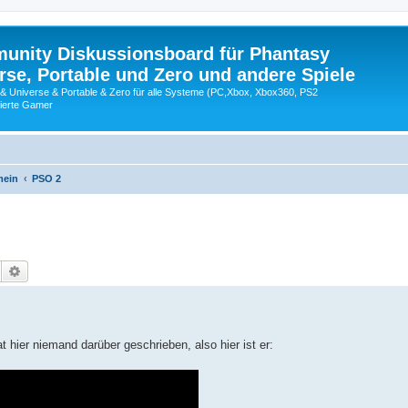
nity Diskussionsboard für Phantasy
erse, Portable und Zero und andere Spiele
 & Universe & Portable & Zero für alle Systeme (PC,Xbox, Xbox360, PS2
nierte Gamer
mein
PSO 2
Suche
Erweiterte Suche
t hier niemand darüber geschrieben, also hier ist er: