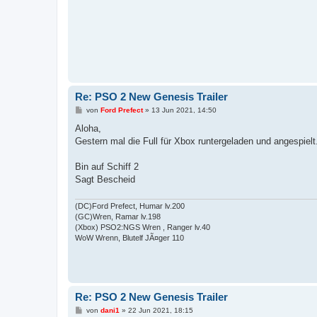
Re: PSO 2 New Genesis Trailer
B
von
Ford Prefect
»
13 Jun 2021, 14:50
e
i
Aloha,
t
Gestern mal die Full für Xbox runtergeladen und angespi
r
a
g
Bin auf Schiff 2
Sagt Bescheid
(DC)Ford Prefect, Humar lv.200
(GC)Wren, Ramar lv.198
(Xbox) PSO2:NGS Wren , Ranger lv.40
WoW Wrenn, Blutelf JÃ¤ger 110
Re: PSO 2 New Genesis Trailer
B
von
dani1
»
22 Jun 2021, 18:15