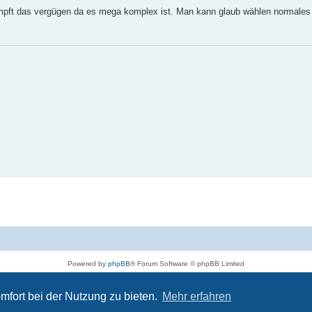
ämpft das vergügen da es mega komplex ist. Man kann glaub wählen normales
Powered by
phpBB
® Forum Software © phpBB Limited
Deutsche Übersetzung durch
phpBB.de
Datenschutz
|
Nutzungsbedingungen
mfort bei der Nutzung zu bieten.
Mehr erfahren