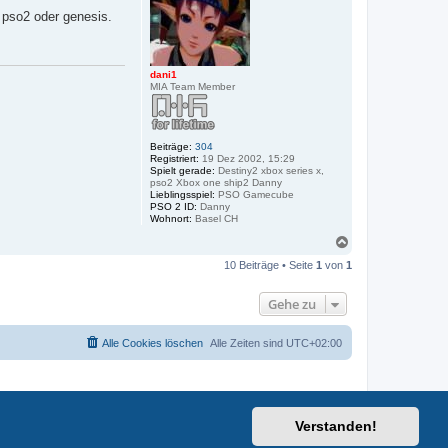
a
b
 pso2 oder genesis.
t
e
e
n
n
v
o
dani1
n
MIA Team Member
F
o
r
d
P
Beiträge:
304
r
Registriert:
19 Dez 2002, 15:29
e
Spielt gerade:
Destiny2 xbox series x,
f
pso2 Xbox one ship2 Danny
e
Lieblingsspiel:
PSO Gamecube
c
PSO 2 ID:
Danny
t
Wohnort:
Basel CH
N
a
10 Beiträge • Seite
1
von
1
c
h
o
Gehe zu
b
e
n
Alle Cookies löschen
Alle Zeiten sind
UTC+02:00
Verstanden!