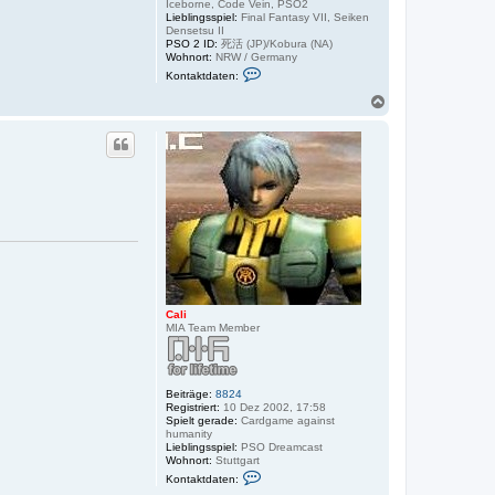
Iceborne, Code Vein, PSO2
Lieblingsspiel:
Final Fantasy VII, Seiken
Densetsu II
PSO 2 ID:
死活 (JP)/Kobura (NA)
Wohnort:
NRW / Germany
K
Kontaktdaten:
o
n
N
t
a
a
c
k
h
t
o
d
a
b
t
e
e
n
n
v
o
n
K
e
n
s
Cali
h
MIA Team Member
i
n
Beiträge:
8824
Registriert:
10 Dez 2002, 17:58
Spielt gerade:
Cardgame against
humanity
Lieblingsspiel:
PSO Dreamcast
Wohnort:
Stuttgart
K
Kontaktdaten:
o