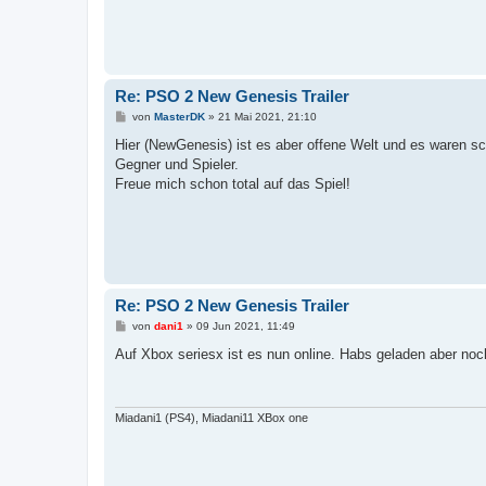
Re: PSO 2 New Genesis Trailer
B
von
MasterDK
»
21 Mai 2021, 21:10
e
i
Hier (NewGenesis) ist es aber offene Welt und es waren s
t
Gegner und Spieler.
r
a
Freue mich schon total auf das Spiel!
g
Re: PSO 2 New Genesis Trailer
B
von
dani1
»
09 Jun 2021, 11:49
e
i
Auf Xbox seriesx ist es nun online. Habs geladen aber noc
t
r
a
g
Miadani1 (PS4), Miadani11 XBox one