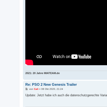
2021: 20 Jahre MIATEAM.de
Re: PSO 2 New Genesis Trailer
B
von
Cali
»
08 Okt 2020, 21:24
e
i
Update: Jetzt habe ich auch die datenschutzgerechte Varian
t
r
a
g