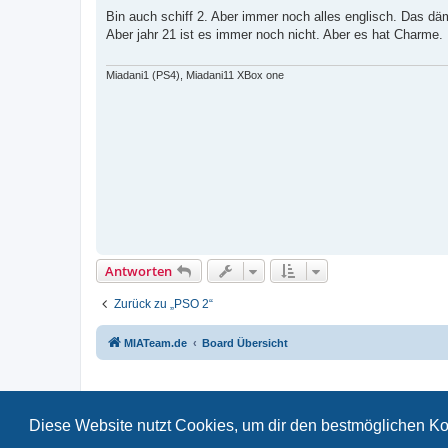
e
i
Bin auch schiff 2. Aber immer noch alles englisch. Das d
t
Aber jahr 21 ist es immer noch nicht. Aber es hat Charme.
r
a
g
Miadani1 (PS4), Miadani11 XBox one
Antworten
Zurück zu „PSO 2“
MIATeam.de
Board Übersicht
Diese Website nutzt Cookies, um dir den bestmöglichen Ko