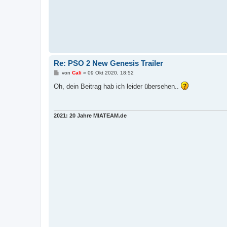
Re: PSO 2 New Genesis Trailer
B
von
Cali
»
09 Okt 2020, 18:52
e
i
Oh, dein Beitrag hab ich leider übersehen..
t
r
a
g
2021: 20 Jahre MIATEAM.de