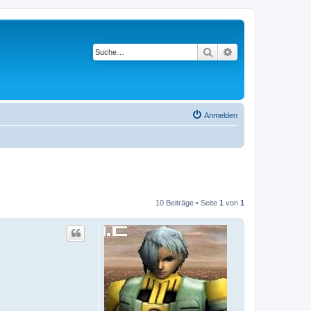
Suche
Erweiterte Suche
Anmelden
10 Beiträge • Seite
1
von
1