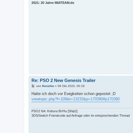
2021: 20 Jahre MIATEAM.de
Re: PSO 2 New Genesis Trailer
B
von
Kenshin
»
09 Okt 2020, 00:18
e
i
Hatte ich doch vor Ewigkeiten schon gepostet ;D
t
viewtopic.php?f=109&t=13233&p=170390#p170390
r
a
g
PSO2 NA: Kobura Br/Hu [Ship2]
3DS/Switch Friendcode auf Anfrage oder im entsprechenden Thread