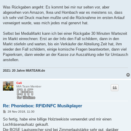
a
g
Was Rückgaben angeht: Es kommt bei mir nur selten vor, aber
abgesehen von Amazon, Ikea und Hornbach war es meistens so, dass
ich sehr viel Druck machen mußte und die Rücknahme im ersten Anlauf
verweigert wurde, was mich jedes mal genervt hat.
Selbst bei MediaMarkt kann ich bei einer Rückgabe 30 Minuten Wartezeit
im Markt einrechnen: Erst an der Info den Fall schildern, dann in den
Markt stiefeln und warten, bis ein Verkäufer der Abteilung Zeit hat, ihm
wieder den Fall schildern, einige komische Fragen beantworten, dann viel
Papierkram, dann wieder an der Kasse zur Auszahlung oder für Umtausch
anstellen.
2021: 20 Jahre MIATEAM.de
Cali
MIA Team Member
Re: Phoniebox: RFID/NFC Musikplayer
B
28 Nov 2018, 11:30
e
i
So fertig, habe eine billige Holzteekiste verwendet und mir einen
t
Lochfräsenaufsatz gekauft.
r
a
Die BOSE Lautsprecher sind bei Zimmerlautstärke sehr gut, darüber