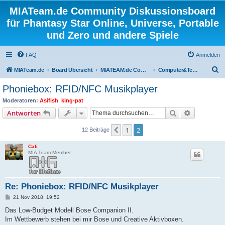
MIATeam.de Community Diskussionsboard
für Phantasy Star Online, Universe, Portable
und Zero und andere Spiele
FAQ
Anmelden
S
MIATeam.de
Board Übersicht
MIATEAM.de Community
Computer&Technik
u
Phoniebox: RFID/NFC Musikplayer
c
Moderatoren:
Asifish
,
king-pat
h
Suche
Erweiterte
Antworten
e
1
2
Vorherige
12 Beiträge
Cali
MIA Team Member
Re: Phoniebox: RFID/NFC Musikplayer
B
21 Nov 2018, 19:52
e
i
Das Low-Budget Modell Bose Companion II.
t
Im Wettbewerb stehen bei mir Bose und Creative Aktivboxen.
r