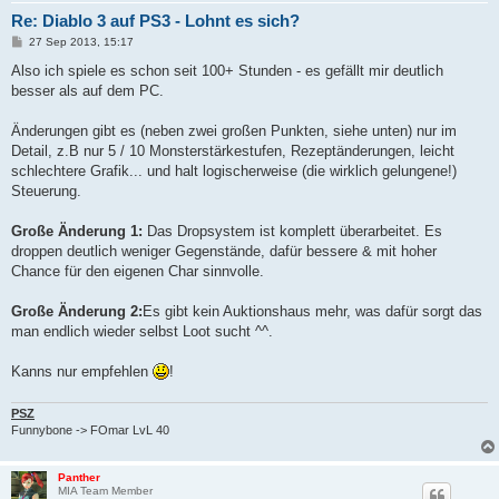
Re: Diablo 3 auf PS3 - Lohnt es sich?
B
27 Sep 2013, 15:17
e
i
Also ich spiele es schon seit 100+ Stunden - es gefällt mir deutlich
t
besser als auf dem PC.
r
a
g
Änderungen gibt es (neben zwei großen Punkten, siehe unten) nur im
Detail, z.B nur 5 / 10 Monsterstärkestufen, Rezeptänderungen, leicht
schlechtere Grafik... und halt logischerweise (die wirklich gelungene!)
Steuerung.
Große Änderung 1:
Das Dropsystem ist komplett überarbeitet. Es
droppen deutlich weniger Gegenstände, dafür bessere & mit hoher
Chance für den eigenen Char sinnvolle.
Große Änderung 2:
Es gibt kein Auktionshaus mehr, was dafür sorgt das
man endlich wieder selbst Loot sucht ^^.
Kanns nur empfehlen
!
PSZ
Funnybone -> FOmar LvL 40
Panther
MIA Team Member