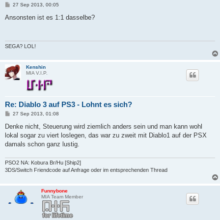
B
27 Sep 2013, 00:05
e
i
Ansonsten ist es 1:1 dasselbe?
t
r
a
g
SEGA? LOL!
Kenshin
MIA V.I.P.
Re: Diablo 3 auf PS3 - Lohnt es sich?
B
27 Sep 2013, 01:08
e
i
Denke nicht, Steuerung wird ziemlich anders sein und man kann wohl
t
lokal sogar zu viert loslegen, das war zu zweit mit Diablo1 auf der PSX
r
a
damals schon ganz lustig.
g
PSO2 NA: Kobura Br/Hu [Ship2]
3DS/Switch Friendcode auf Anfrage oder im entsprechenden Thread
Funnybone
MIA Team Member