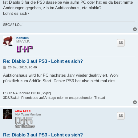
Ist Diablo 3 für die PS3 dasselbe wie aufm PC oder hat es da bestimmte
Änderungen gegeben, z.b im Auktionshaus, etc blabla?
Lohnt es sich?
SEGA? LOL!
Kenshin
MIA V.I.P.
Re: Diablo 3 auf PS3 - Lohnt es sich?
B
20 Sep 2013, 20:49
e
i
Auktionshaus wird für PC nächstes Jahr wieder deaktiviert. Wohl
t
pünktlich zum AddOn-Start. Denke PS3 hat also nicht mal eins.
r
a
g
PSO2 NA: Kobura Br/Hu [Ship2]
3DS/Switch Friendcode auf Anfrage oder im entsprechenden Thread
Clow Leed
MIA Team Member
Re: Diablo 3 auf PS3 - Lohnt es sich?