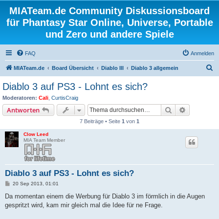
MIATeam.de Community Diskussionsboard
für Phantasy Star Online, Universe, Portable
und Zero und andere Spiele
FAQ
Anmelden
S
MIATeam.de
Board Übersicht
Diablo III
Diablo 3 allgemein
u
Diablo 3 auf PS3 - Lohnt es sich?
c
Moderatoren:
Cali
,
CurtisCraig
h
Suche
Erweiterte
Antworten
e
7 Beiträge • Seite
1
von
1
Clow Leed
MIA Team Member
Diablo 3 auf PS3 - Lohnt es sich?
B
20 Sep 2013, 01:01
e
i
Da momentan einem die Werbung für Diablo 3 im förmlich in die Augen
t
gespritzt wird, kam mir gleich mal die Idee für ne Frage.
r
a
g