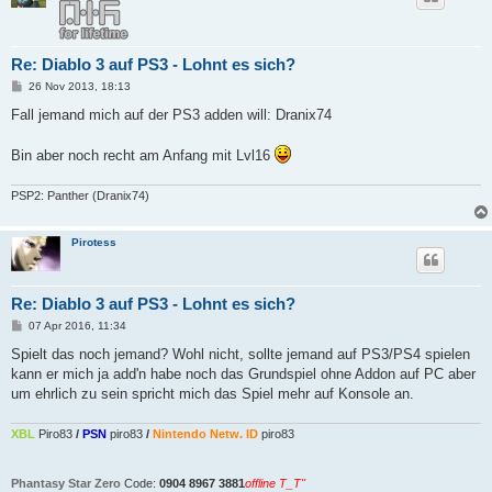
Re: Diablo 3 auf PS3 - Lohnt es sich?
B
26 Nov 2013, 18:13
e
i
Fall jemand mich auf der PS3 adden will: Dranix74
t
r
a
Bin aber noch recht am Anfang mit Lvl16
g
PSP2: Panther (Dranix74)
Pirotess
Re: Diablo 3 auf PS3 - Lohnt es sich?
B
07 Apr 2016, 11:34
e
i
Spielt das noch jemand? Wohl nicht, sollte jemand auf PS3/PS4 spielen
t
kann er mich ja add'n habe noch das Grundspiel ohne Addon auf PC aber
r
a
um ehrlich zu sein spricht mich das Spiel mehr auf Konsole an.
g
XBL
Piro83
/
PSN
piro83
/
Nintendo Netw. ID
piro83
Phantasy Star Zero
Code:
0904 8967 3881
offline T_T''