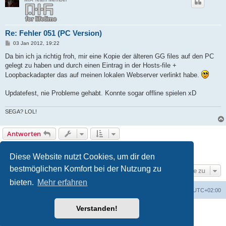
Re: Fehler 051 (PC Version)
B
03 Jan 2012, 19:22
e
i
Da bin ich ja richtig froh, mir eine Kopie der älteren GG files auf den PC
t
gelegt zu haben und durch einen Eintrag in der Hosts-file +
r
a
Loopbackadapter das auf meinen lokalen Webserver verlinkt habe.
g
Updatefest, nie Probleme gehabt. Konnte sogar offline spielen xD
SEGA? LOL!
Antworten
1
2
3
Vorherige
25 Beiträge
Diese Website nutzt Cookies, um dir den
bestmöglichen Komfort bei der Nutzung zu
Gehe zu
bieten.
Mehr erfahren
MIATeam.de
Board Übersicht
Alle Zeiten sind
UTC+02:00
Verstanden!
Powered by
phpBB
® Forum Software © phpBB Limited
Deutsche Übersetzung durch
phpBB.de