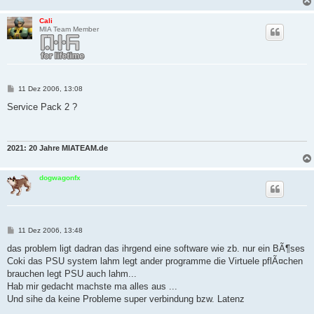
Cali
MIA Team Member
B
11 Dez 2006, 13:08
e
i
Service Pack 2 ?
t
r
a
g
2021: 20 Jahre MIATEAM.de
dogwagonfx
B
11 Dez 2006, 13:48
e
i
das problem ligt dadran das ihrgend eine software wie zb. nur ein BÃ¶ses
t
Coki das PSU system lahm legt ander programme die Virtuele pflÃ¤chen
r
a
brauchen legt PSU auch lahm...
g
Hab mir gedacht machste ma alles aus ...
Und sihe da keine Probleme super verbindung bzw. Latenz