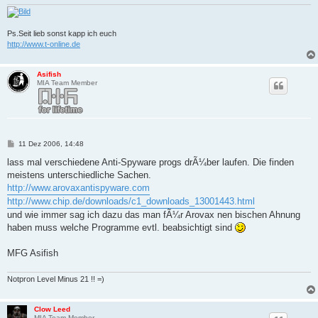
Ps.Seit lieb sonst kapp ich euch
http://www.t-online.de
Asifish
MIA Team Member
B
11 Dez 2006, 14:48
e
i
lass mal verschiedene Anti-Spyware progs drÃ¼ber laufen. Die finden
t
meistens unterschiedliche Sachen.
r
a
http://www.arovaxantispyware.com
g
http://www.chip.de/downloads/c1_downloads_13001443.html
und wie immer sag ich dazu das man fÃ¼r Arovax nen bischen Ahnung
haben muss welche Programme evtl. beabsichtigt sind
MFG Asifish
Notpron Level Minus 21 !! =)
Clow Leed
MIA Team Member