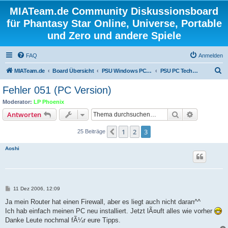
MIATeam.de Community Diskussionsboard
für Phantasy Star Online, Universe, Portable
und Zero und andere Spiele
FAQ
Anmelden
S
MIATeam.de
Board Übersicht
PSU Windows PC/PS2/XBOX360
PSU PC Technik & Probleme
u
Fehler 051 (PC Version)
c
Moderator:
LP Phoenix
h
Suche
Erweiterte
Antworten
e
1
2
3
Vorherige
25 Beiträge
Aoshi
B
11 Dez 2006, 12:09
e
i
Ja mein Router hat einen Firewall, aber es liegt auch nicht daran^^
t
Ich hab einfach meinen PC neu installiert. Jetzt lÃ¤uft alles wie vorher
r
a
Danke Leute nochmal fÃ¼r eure Tipps.
g