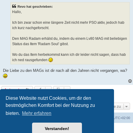
i
t
Revo hat geschrieben:
r
a
Hallo,
g
Ich bin zwar schon eine längere Zeit nicht mehr PSO aktiv, jedoch hab
ich kurz nachgeforscht.
Den MAG Radam erhälst du, indem du einem Lv80 MAG mit beliebigen
Status das Item 'Radam Soul' gibst.
Wo du das Item herbekommst kann ich dir leider nicht sagen, dass hab
ich ned rausgefunden
Die Liebe zu den MAGs ist dir nach all den Jahren nicht vergangen, wa?
Antworten
3 Beiträge • Seite
1
von
1
Diese Website nutzt Cookies, um dir den
bestmöglichen Komfort bei der Nutzung zu
Gehe zu
bieten.
Mehr erfahren
MIATeam.de
Board Übersicht
Alle Zeiten sind
UTC+02:00
Verstanden!
Powered by
phpBB
® Forum Software © phpBB Limited