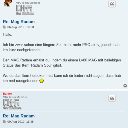
MIA Team Member
Re: Mag Radam
B
06 Aug 2010, 13:28
e
i
Hallo,
t
r
a
Ich bin zwar schon eine längere Zeit nicht mehr PSO aktiv, jedoch hab
g
ich kurz nachgeforscht.
Den MAG Radam erhälst du, indem du einem Lv80 MAG mit beliebigen
Status das Item 'Radam Soul' gibst.
Wo du das Item herbekommst kann ich dir leider nicht sagen, dass hab
ich ned rausgefunden
Balder
MIA Team Member
Re: Mag Radam
B
09 Aug 2010, 11:38
e