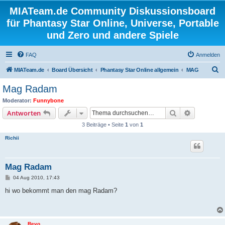
MIATeam.de Community Diskussionsboard
für Phantasy Star Online, Universe, Portable
und Zero und andere Spiele
FAQ
Anmelden
S
MIATeam.de
Board Übersicht
Phantasy Star Online allgemein
MAG
u
Mag Radam
c
Moderator:
Funnybone
h
Suche
Erweiterte
Antworten
e
3 Beiträge • Seite
1
von
1
Richii
Mag Radam
B
04 Aug 2010, 17:43
e
i
hi wo bekommt man den mag Radam?
t
r
a
g
Revo