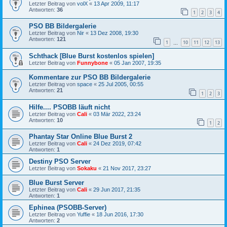
Letzter Beitrag von
volX
«
13 Apr 2009, 11:17
Antworten:
36
1
2
3
4
PSO BB Bildergalerie
Letzter Beitrag von
Nir
«
13 Dez 2008, 19:30
Antworten:
121
1
10
11
12
13
…
Schthack [Blue Burst kostenlos spielen]
Letzter Beitrag von
Funnybone
«
05 Jan 2007, 19:35
Kommentare zur PSO BB Bildergalerie
Letzter Beitrag von
space
«
25 Jul 2005, 00:55
Antworten:
21
1
2
3
Hilfe.... PSOBB läuft nicht
Letzter Beitrag von
Cali
«
03 Mär 2022, 23:24
Antworten:
10
1
2
Phantay Star Online Blue Burst 2
Letzter Beitrag von
Cali
«
24 Dez 2019, 07:42
Antworten:
1
Destiny PSO Server
Letzter Beitrag von
Sokaku
«
21 Nov 2017, 23:27
Blue Burst Server
Letzter Beitrag von
Cali
«
29 Jun 2017, 21:35
Antworten:
1
Ephinea (PSOBB-Server)
Letzter Beitrag von
Yuffie
«
18 Jun 2016, 17:30
Antworten:
2