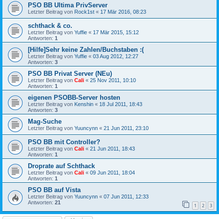
PSO BB Ultima PrivServer
Letzter Beitrag von
Rock1st
«
17 Mär 2016, 08:23
schthack & co.
Letzter Beitrag von
Yuffie
«
17 Mär 2015, 15:12
Antworten:
1
[Hilfe]Sehr keine Zahlen/Buchstaben :(
Letzter Beitrag von
Yuffie
«
03 Aug 2012, 12:27
Antworten:
3
PSO BB Privat Server (NEu)
Letzter Beitrag von
Cali
«
25 Nov 2011, 10:10
Antworten:
1
eigenen PSOBB-Server hosten
Letzter Beitrag von
Kenshin
«
18 Jul 2011, 18:43
Antworten:
3
Mag-Suche
Letzter Beitrag von
Yuuncynn
«
21 Jun 2011, 23:10
PSO BB mit Controller?
Letzter Beitrag von
Cali
«
21 Jun 2011, 18:43
Antworten:
1
Droprate auf Schthack
Letzter Beitrag von
Cali
«
09 Jun 2011, 18:04
Antworten:
1
PSO BB auf Vista
Letzter Beitrag von
Yuuncynn
«
07 Jun 2011, 12:33
Antworten:
21
1
2
3