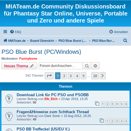
MIATeam.de Community Diskussionsboard
für Phantasy Star Online, Universe, Portable
und Zero und andere Spiele
FAQ
Anmelden
S
MIATeam.de
Board Übersicht
PSO Blue Burst (PC/Windows)
PSO Blue Burst (PC/Windows)
u
PSO Blue Burst (PC/Windows)
c
Moderator:
Funnybone
h
Suche
Erweiterte Suche
Neues Thema
e
Seite
1
von
28
1
2
3
4
5
28
Nächste
542 Themen
…
Themen
Download Link für PC PSO und PSOBB
Letzter Beitrag von
Elk_Elch
«
23 Apr 2019, 13:25
Antworten:
56
1
2
3
4
5
6
Fragen&Hinweise zum Schthack Thread
Letzter Beitrag von
Dark Sonic
«
15 Aug 2012, 19:25
Antworten:
49
1
2
3
4
5
PSO BB Treffecke! (US/EU V.)