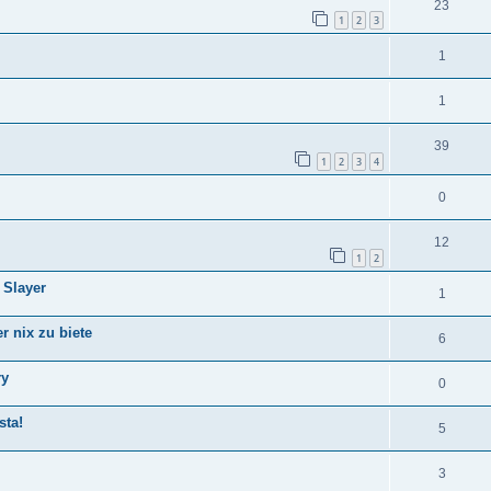
23
1
2
3
1
1
39
1
2
3
4
0
12
1
2
 Slayer
1
r nix zu biete
6
ry
0
ta!
5
3