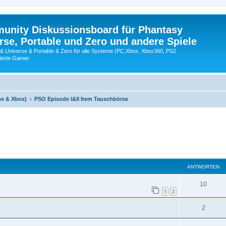
nity Diskussionsboard für Phantasy
erse, Portable und Zero und andere Spiele
 & Universe & Portable & Zero für alle Systeme (PC,Xbox, Xbox360, PS2
nierte Gamer
be & Xbox)
PSO Episode I&II Item Tauschbörse
eiterte Suche
ANTWORTEN
10
1
2
2