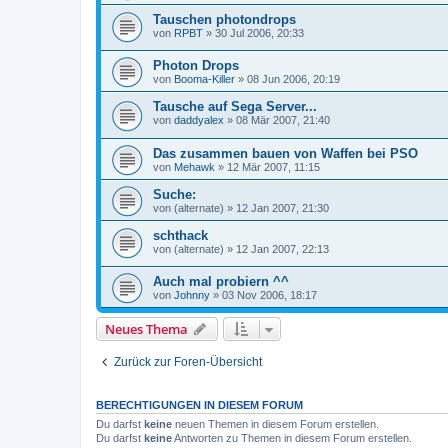
Tauschen photondrops
von
RPBT
»
30 Jul 2006, 20:33
Photon Drops
von
Booma-Killer
»
08 Jun 2006, 20:19
Tausche auf Sega Server...
von
daddyalex
»
08 Mär 2007, 21:40
Das zusammen bauen von Waffen bei PSO
von
Mehawk
»
12 Mär 2007, 11:15
Suche:
von
(alternate)
»
12 Jan 2007, 21:30
schthack
von
(alternate)
»
12 Jan 2007, 22:13
Auch mal probiern ^^
von
Johnny
»
03 Nov 2006, 18:17
Neues Thema
Zurück zur Foren-Übersicht
BERECHTIGUNGEN IN DIESEM FORUM
Du darfst
keine
neuen Themen in diesem Forum erstellen.
Du darfst
keine
Antworten zu Themen in diesem Forum erstellen.