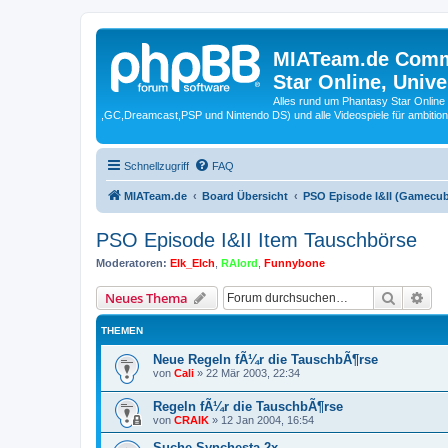
MIATeam.de Commu
Star Online, Univ
Alles rund um Phantasy Star Online
,GC,Dreamcast,PSP und Nintendo DS) und alle Videospiele für ambitio
Schnellzugriff
FAQ
MIATeam.de
Board Übersicht
PSO Episode I&II (Gamecu
PSO Episode I&II Item Tauschbörse
Moderatoren:
Elk_Elch
,
RAlord
,
Funnybone
Suche
Erw
Neues Thema
THEMEN
Neue Regeln fÃ¼r die TauschbÃ¶rse
von
Cali
»
22 Mär 2003, 22:34
Regeln fÃ¼r die TauschbÃ¶rse
von
CRAIK
»
12 Jan 2004, 16:54
Suche Synchesta 2x