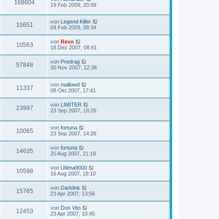
168604
19 Feb 2009, 20:09
von
Legend Killer
10651
04 Feb 2009, 08:34
von
Revo
10563
18 Dez 2007, 08:41
von
Predrag
57848
30 Nov 2007, 12:38
von
mallowd
11337
08 Okt 2007, 17:41
von
LIMITER
23997
23 Sep 2007, 19:26
von
fortuna
10065
23 Sep 2007, 14:26
von
fortuna
14635
20 Aug 2007, 21:19
von
Ultima9000
10598
16 Aug 2007, 18:10
von
Darklink
15765
23 Apr 2007, 13:56
von
Don Vito
12453
23 Apr 2007, 10:45