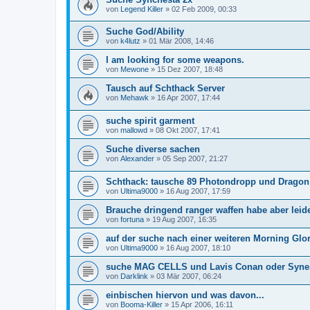
von
Legend Killer
»
02 Feb 2009, 00:33
Suche God/Ability
von
k4lutz
»
01 Mär 2008, 14:46
I am looking for some weapons.
von
Mewone
»
15 Dez 2007, 18:48
Tausch auf Schthack Server
von
Mehawk
»
16 Apr 2007, 17:44
suche spirit garment
von
mallowd
»
08 Okt 2007, 17:41
Suche diverse sachen
von
Alexander
»
05 Sep 2007, 21:27
Schthack: tausche 89 Photondropp und Dragon
von
Ultima9000
»
16 Aug 2007, 17:59
Brauche dringend ranger waffen habe aber leide
von
fortuna
»
19 Aug 2007, 16:35
auf der suche nach einer weiteren Morning Glo
von
Ultima9000
»
16 Aug 2007, 18:10
suche MAG CELLS und Lavis Conan oder Synes
von
Darklink
»
03 Mär 2007, 06:24
einbischen hiervon und was davon...
von
Booma-Killer
»
15 Apr 2006, 16:11