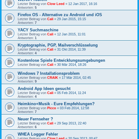
Letzter Beitrag von
Clow Leed
«
12 Jan 2017, 16:16
Antworten:
5
Firefox OS - Alternative zu Android und iOS
Letzter Beitrag von
Cali
«
29 Jan 2015, 15:15
Antworten:
7
YACY Suchmaschine
Letzter Beitrag von
Cali
«
12 Jan 2015, 11:01
Antworten:
1
Kryptographie, PGP, Mailverschlüsselung
Letzter Beitrag von
Cali
«
31 Okt 2014, 11:39
Antworten:
4
Kostenlose Spiele Entwicklungsumgebungen
Letzter Beitrag von
Cali
«
30 Mär 2014, 18:26
Windows 7 Installationsproblem
Letzter Beitrag von
CRAIK
«
17 Mär 2014, 02:45
Antworten:
9
Android App Ideen gesucht
Letzter Beitrag von
Cali
«
05 Feb 2014, 11:24
Antworten:
4
Heimkino+Musik - Eure Empfehlungen?
Letzter Beitrag von
Picco
«
03 Feb 2014, 12:58
Antworten:
7
Neuer Fernseher ?
Letzter Beitrag von
Cali
«
29 Sep 2013, 22:40
Antworten:
6
WHEA Logger Fehler
Letzter Beitrag von
Clow Leed
«
20 Sep 2013, 00:47