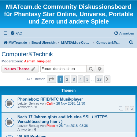
MIATeam.de Community Diskussionsboard
für Phantasy Star Online, Universe, Portable
und Zero und andere Spiele
FAQ
Anmelden
S
MIATeam.de
Board Übersicht
MIATEAM.de Community
Computer&Technik
u
Computer&Technik
c
Moderatoren:
Asifish
,
king-pat
h
Suche
Erweiterte Suche
Neues Thema
e
Seite
1
von
23
1
2
3
4
5
23
Nächste
447 Themen
…
Themen
Phoniebox: RFID/NFC Musikplayer
Letzter Beitrag von
Cali
«
28 Nov 2018, 11:30
Antworten:
11
1
2
Nach 17 Jahren gibts endlich eine SSL / HTTPS
Verschlüsselung hier :-)
Letzter Beitrag von
Picco
«
26 Feb 2018, 08:36
Antworten:
6
WLAN Problem