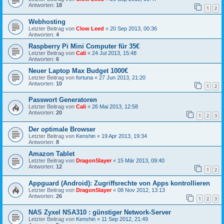
Antworten:
18
1
2
Webhosting
Letzter Beitrag von
Clow Leed
«
20 Sep 2013, 00:36
Antworten:
4
Raspberry Pi Mini Computer für 35€
Letzter Beitrag von
Cali
«
24 Jul 2013, 15:48
Antworten:
6
Neuer Laptop Max Budget 1000€
Letzter Beitrag von
fortuna
«
27 Jun 2013, 21:20
Antworten:
10
1
2
Passwort Generatoren
Letzter Beitrag von
Cali
«
26 Mai 2013, 12:58
Antworten:
20
1
2
3
Der optimale Browser
Letzter Beitrag von
Kenshin
«
19 Apr 2013, 19:34
Antworten:
8
Amazon Tablet
Letzter Beitrag von
DragonSlayer
«
15 Mär 2013, 09:40
Antworten:
12
1
2
Appguard (Android): Zugriffsrechte von Apps kontrollieren
Letzter Beitrag von
DragonSlayer
«
08 Nov 2012, 13:13
Antworten:
26
1
2
3
NAS Zyxel NSA310 : günstiger Network-Server
Letzter Beitrag von
Kenshin
«
11 Sep 2012, 21:49