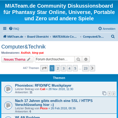
MIATeam.de Community Diskussionsboard
für Phantasy Star Online, Universe, Portable
und Zero und andere Spiele
FAQ
Anmelden
S
MIATeam.de
Board Übersicht
MIATEAM.de Community
Computer&Technik
u
Computer&Technik
c
Moderatoren:
Asifish
,
king-pat
h
Suche
Erweiterte Suche
Neues Thema
e
Seite
1
von
23
1
2
3
4
5
23
Nächste
447 Themen
…
Themen
Phoniebox: RFID/NFC Musikplayer
Letzter Beitrag von
Cali
«
28 Nov 2018, 11:30
Antworten:
11
1
2
Nach 17 Jahren gibts endlich eine SSL / HTTPS
Verschlüsselung hier :-)
Letzter Beitrag von
Picco
«
26 Feb 2018, 08:36
Antworten:
6
WLAN Problem