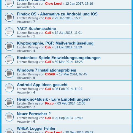
Letzter Beitrag von
Clow Leed
«
12 Jan 2017, 16:16
Antworten:
5
Firefox OS - Alternative zu Android und iOS
Letzter Beitrag von
Cali
«
29 Jan 2015, 15:15
Antworten:
7
YACY Suchmaschine
Letzter Beitrag von
Cali
«
12 Jan 2015, 11:01
Antworten:
1
Kryptographie, PGP, Mailverschlüsselung
Letzter Beitrag von
Cali
«
31 Okt 2014, 11:39
Antworten:
4
Kostenlose Spiele Entwicklungsumgebungen
Letzter Beitrag von
Cali
«
30 Mär 2014, 18:26
Windows 7 Installationsproblem
Letzter Beitrag von
CRAIK
«
17 Mär 2014, 02:45
Antworten:
9
Android App Ideen gesucht
Letzter Beitrag von
Cali
«
05 Feb 2014, 11:24
Antworten:
4
Heimkino+Musik - Eure Empfehlungen?
Letzter Beitrag von
Picco
«
03 Feb 2014, 12:58
Antworten:
7
Neuer Fernseher ?
Letzter Beitrag von
Cali
«
29 Sep 2013, 22:40
Antworten:
6
WHEA Logger Fehler
Letzter Beitrag von
Clow Leed
«
20 Sep 2013, 00:47