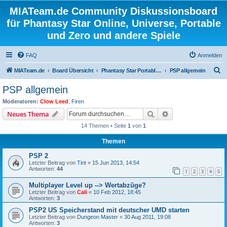
MIATeam.de Community Diskussionsboard
für Phantasy Star Online, Universe, Portable
und Zero und andere Spiele
FAQ
Anmelden
S
MIATeam.de
Board Übersicht
Phantasy Star Portable 1&2 || Phantasy Star Zero
PSP allgemein
u
PSP allgemein
c
Moderatoren:
Clow Leed
,
Firen
h
Suche
Erweiterte Suche
Neues Thema
e
14 Themen • Seite
1
von
1
Themen
PSP 2
Letzter Beitrag von
Tint
«
15 Jun 2013, 14:54
Antworten:
44
1
2
3
4
5
Multiplayer Level up --> Wertabzüge?
Letzter Beitrag von
Cali
«
10 Feb 2012, 18:45
Antworten:
3
PSP2 US Speicherstand mit deutscher UMD starten
Letzter Beitrag von
Dungeon Master
«
30 Aug 2011, 19:08
Antworten:
3