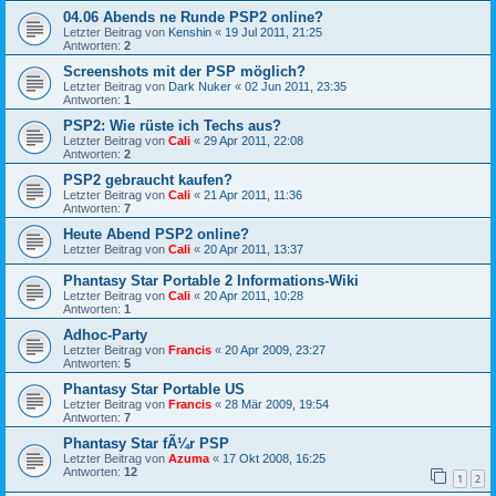
04.06 Abends ne Runde PSP2 online?
Letzter Beitrag von
Kenshin
«
19 Jul 2011, 21:25
Antworten:
2
Screenshots mit der PSP möglich?
Letzter Beitrag von
Dark Nuker
«
02 Jun 2011, 23:35
Antworten:
1
PSP2: Wie rüste ich Techs aus?
Letzter Beitrag von
Cali
«
29 Apr 2011, 22:08
Antworten:
2
PSP2 gebraucht kaufen?
Letzter Beitrag von
Cali
«
21 Apr 2011, 11:36
Antworten:
7
Heute Abend PSP2 online?
Letzter Beitrag von
Cali
«
20 Apr 2011, 13:37
Phantasy Star Portable 2 Informations-Wiki
Letzter Beitrag von
Cali
«
20 Apr 2011, 10:28
Antworten:
1
Adhoc-Party
Letzter Beitrag von
Francis
«
20 Apr 2009, 23:27
Antworten:
5
Phantasy Star Portable US
Letzter Beitrag von
Francis
«
28 Mär 2009, 19:54
Antworten:
7
Phantasy Star fÃ¼r PSP
Letzter Beitrag von
Azuma
«
17 Okt 2008, 16:25
Antworten:
12
1
2