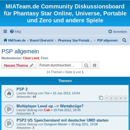
MIATeam.de Community Diskussionsboard
für Phantasy Star Online, Universe, Portable
und Zero und andere Spiele
FAQ
Anmelden
S
MIATeam.de
Board Übersicht
Phantasy Star Portable 1&2 || Phantasy Star Zero
PSP allgemein
u
PSP allgemein
c
Moderatoren:
Clow Leed
,
Firen
h
Suche
Erweiterte Suche
Neues Thema
e
14 Themen • Seite
1
von
1
Themen
PSP 2
Letzter Beitrag von
Tint
«
15 Jun 2013, 14:54
Antworten:
44
1
2
3
4
5
Multiplayer Level up --> Wertabzüge?
Letzter Beitrag von
Cali
«
10 Feb 2012, 18:45
Antworten:
3
PSP2 US Speicherstand mit deutscher UMD starten
Letzter Beitrag von
Dungeon Master
«
30 Aug 2011, 19:08
Antworten:
3