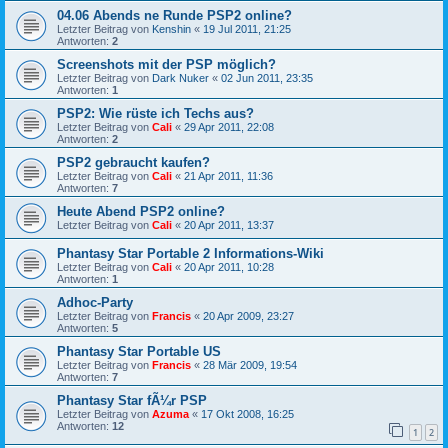
04.06 Abends ne Runde PSP2 online?
Letzter Beitrag von
Kenshin
«
19 Jul 2011, 21:25
Antworten:
2
Screenshots mit der PSP möglich?
Letzter Beitrag von
Dark Nuker
«
02 Jun 2011, 23:35
Antworten:
1
PSP2: Wie rüste ich Techs aus?
Letzter Beitrag von
Cali
«
29 Apr 2011, 22:08
Antworten:
2
PSP2 gebraucht kaufen?
Letzter Beitrag von
Cali
«
21 Apr 2011, 11:36
Antworten:
7
Heute Abend PSP2 online?
Letzter Beitrag von
Cali
«
20 Apr 2011, 13:37
Phantasy Star Portable 2 Informations-Wiki
Letzter Beitrag von
Cali
«
20 Apr 2011, 10:28
Antworten:
1
Adhoc-Party
Letzter Beitrag von
Francis
«
20 Apr 2009, 23:27
Antworten:
5
Phantasy Star Portable US
Letzter Beitrag von
Francis
«
28 Mär 2009, 19:54
Antworten:
7
Phantasy Star fÃ¼r PSP
Letzter Beitrag von
Azuma
«
17 Okt 2008, 16:25
Antworten:
12
1
2