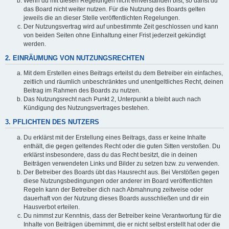
Wenn du mit diesen Regelungen nicht einverstanden bist, so darfst du
das Board nicht weiter nutzen. Für die Nutzung des Boards gelten
jeweils die an dieser Stelle veröffentlichten Regelungen.
Der Nutzungsvertrag wird auf unbestimmte Zeit geschlossen und kann
von beiden Seiten ohne Einhaltung einer Frist jederzeit gekündigt
werden.
2. EINRÄUMUNG VON NUTZUNGSRECHTEN
Mit dem Erstellen eines Beitrags erteilst du dem Betreiber ein einfaches,
zeitlich und räumlich unbeschränktes und unentgeltliches Recht, deinen
Beitrag im Rahmen des Boards zu nutzen.
Das Nutzungsrecht nach Punkt 2, Unterpunkt a bleibt auch nach
Kündigung des Nutzungsvertrages bestehen.
3. PFLICHTEN DES NUTZERS
Du erklärst mit der Erstellung eines Beitrags, dass er keine Inhalte
enthält, die gegen geltendes Recht oder die guten Sitten verstoßen. Du
erklärst insbesondere, dass du das Recht besitzt, die in deinen
Beiträgen verwendeten Links und Bilder zu setzen bzw. zu verwenden.
Der Betreiber des Boards übt das Hausrecht aus. Bei Verstößen gegen
diese Nutzungsbedingungen oder anderer im Board veröffentlichten
Regeln kann der Betreiber dich nach Abmahnung zeitweise oder
dauerhaft von der Nutzung dieses Boards ausschließen und dir ein
Hausverbot erteilen.
Du nimmst zur Kenntnis, dass der Betreiber keine Verantwortung für die
Inhalte von Beiträgen übernimmt, die er nicht selbst erstellt hat oder die