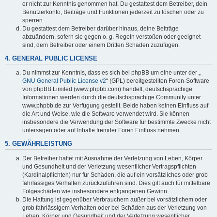
er nicht zur Kenntnis genommen hat. Du gestattest dem Betreiber, dein
Benutzerkonto, Beiträge und Funktionen jederzeit zu löschen oder zu
sperren.
Du gestattest dem Betreiber darüber hinaus, deine Beiträge
abzuändern, sofern sie gegen o. g. Regeln verstoßen oder geeignet
sind, dem Betreiber oder einem Dritten Schaden zuzufügen.
4. GENERAL PUBLIC LICENSE
Du nimmst zur Kenntnis, dass es sich bei phpBB um eine unter der „
GNU General Public License v2
“ (GPL) bereitgestellten Foren-Software
von phpBB Limited (www.phpbb.com) handelt; deutschsprachige
Informationen werden durch die deutschsprachige Community unter
www.phpbb.de zur Verfügung gestellt. Beide haben keinen Einfluss auf
die Art und Weise, wie die Software verwendet wird. Sie können
insbesondere die Verwendung der Software für bestimmte Zwecke nicht
untersagen oder auf Inhalte fremder Foren Einfluss nehmen.
5. GEWÄHRLEISTUNG
Der Betreiber haftet mit Ausnahme der Verletzung von Leben, Körper
und Gesundheit und der Verletzung wesentlicher Vertragspflichten
(Kardinalpflichten) nur für Schäden, die auf ein vorsätzliches oder grob
fahrlässiges Verhalten zurückzuführen sind. Dies gilt auch für mittelbare
Folgeschäden wie insbesondere entgangenen Gewinn.
Die Haftung ist gegenüber Verbrauchern außer bei vorsätzlichem oder
grob fahrlässigem Verhalten oder bei Schäden aus der Verletzung von
Leben, Körper und Gesundheit und der Verletzung wesentlicher