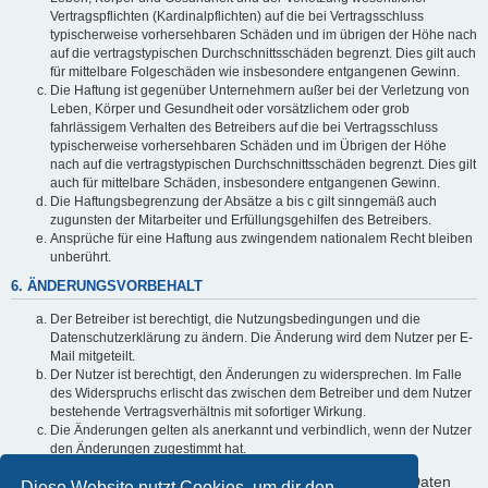
Vertragspflichten (Kardinalpflichten) auf die bei Vertragsschluss
typischerweise vorhersehbaren Schäden und im übrigen der Höhe nach
auf die vertragstypischen Durchschnittsschäden begrenzt. Dies gilt auch
für mittelbare Folgeschäden wie insbesondere entgangenen Gewinn.
Die Haftung ist gegenüber Unternehmern außer bei der Verletzung von
Leben, Körper und Gesundheit oder vorsätzlichem oder grob
fahrlässigem Verhalten des Betreibers auf die bei Vertragsschluss
typischerweise vorhersehbaren Schäden und im Übrigen der Höhe
nach auf die vertragstypischen Durchschnittsschäden begrenzt. Dies gilt
auch für mittelbare Schäden, insbesondere entgangenen Gewinn.
Die Haftungsbegrenzung der Absätze a bis c gilt sinngemäß auch
zugunsten der Mitarbeiter und Erfüllungsgehilfen des Betreibers.
Ansprüche für eine Haftung aus zwingendem nationalem Recht bleiben
unberührt.
6. ÄNDERUNGSVORBEHALT
Der Betreiber ist berechtigt, die Nutzungsbedingungen und die
Datenschutzerklärung zu ändern. Die Änderung wird dem Nutzer per E-
Mail mitgeteilt.
Der Nutzer ist berechtigt, den Änderungen zu widersprechen. Im Falle
des Widerspruchs erlischt das zwischen dem Betreiber und dem Nutzer
bestehende Vertragsverhältnis mit sofortiger Wirkung.
Die Änderungen gelten als anerkannt und verbindlich, wenn der Nutzer
den Änderungen zugestimmt hat.
Informationen über den Umgang mit deinen persönlichen Daten
Diese Website nutzt Cookies, um dir den