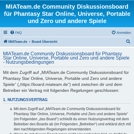
MIATeam.de Community Diskussionsboard
für Phantasy Star Online, Universe, Portable
und Zero und andere Spiele
FAQ
Anmelden
S
MIATeam.de
Board Übersicht
u
MIATeam.de Community Diskussionsboard für Phantasy
c
Star Online, Universe, Portable und Zero und andere Spiele
- Nutzungsbedingungen
h
e
Mit dem Zugriff auf „MIATeam.de Community Diskussionsboard für
Phantasy Star Online, Universe, Portable und Zero und andere
Spiele“ („https://board.miateam.de“) wird zwischen dir und dem
Betreiber ein Vertrag mit folgenden Regelungen geschlossen:
1. NUTZUNGSVERTRAG
Mit dem Zugriff auf „MIATeam.de Community Diskussionsboard für
Phantasy Star Online, Universe, Portable und Zero und andere Spiele“
(im Folgenden „das Board“) schließt du einen Nutzungsvertrag mit dem
Betreiber des Boards ab (im Folgenden „Betreiber“) und erklärst dich mit
den nachfolgenden Regelungen einverstanden.