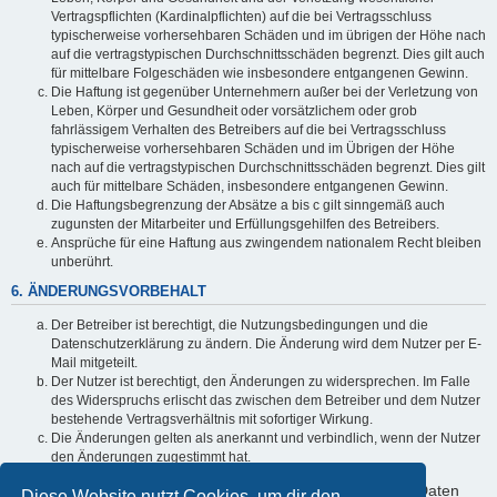
Vertragspflichten (Kardinalpflichten) auf die bei Vertragsschluss
typischerweise vorhersehbaren Schäden und im übrigen der Höhe nach
auf die vertragstypischen Durchschnittsschäden begrenzt. Dies gilt auch
für mittelbare Folgeschäden wie insbesondere entgangenen Gewinn.
Die Haftung ist gegenüber Unternehmern außer bei der Verletzung von
Leben, Körper und Gesundheit oder vorsätzlichem oder grob
fahrlässigem Verhalten des Betreibers auf die bei Vertragsschluss
typischerweise vorhersehbaren Schäden und im Übrigen der Höhe
nach auf die vertragstypischen Durchschnittsschäden begrenzt. Dies gilt
auch für mittelbare Schäden, insbesondere entgangenen Gewinn.
Die Haftungsbegrenzung der Absätze a bis c gilt sinngemäß auch
zugunsten der Mitarbeiter und Erfüllungsgehilfen des Betreibers.
Ansprüche für eine Haftung aus zwingendem nationalem Recht bleiben
unberührt.
6. ÄNDERUNGSVORBEHALT
Der Betreiber ist berechtigt, die Nutzungsbedingungen und die
Datenschutzerklärung zu ändern. Die Änderung wird dem Nutzer per E-
Mail mitgeteilt.
Der Nutzer ist berechtigt, den Änderungen zu widersprechen. Im Falle
des Widerspruchs erlischt das zwischen dem Betreiber und dem Nutzer
bestehende Vertragsverhältnis mit sofortiger Wirkung.
Die Änderungen gelten als anerkannt und verbindlich, wenn der Nutzer
den Änderungen zugestimmt hat.
Informationen über den Umgang mit deinen persönlichen Daten
Diese Website nutzt Cookies, um dir den