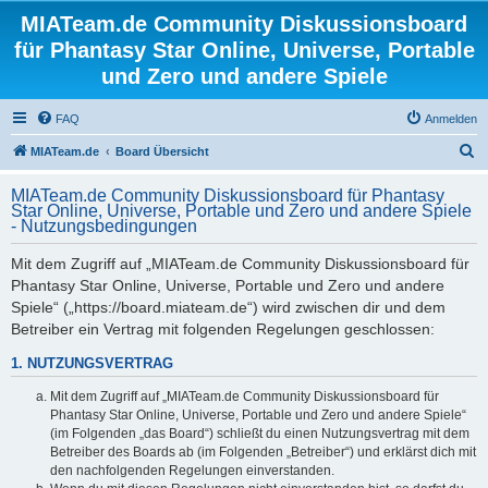
MIATeam.de Community Diskussionsboard
für Phantasy Star Online, Universe, Portable
und Zero und andere Spiele
FAQ
Anmelden
S
MIATeam.de
Board Übersicht
u
MIATeam.de Community Diskussionsboard für Phantasy
c
Star Online, Universe, Portable und Zero und andere Spiele
- Nutzungsbedingungen
h
e
Mit dem Zugriff auf „MIATeam.de Community Diskussionsboard für
Phantasy Star Online, Universe, Portable und Zero und andere
Spiele“ („https://board.miateam.de“) wird zwischen dir und dem
Betreiber ein Vertrag mit folgenden Regelungen geschlossen:
1. NUTZUNGSVERTRAG
Mit dem Zugriff auf „MIATeam.de Community Diskussionsboard für
Phantasy Star Online, Universe, Portable und Zero und andere Spiele“
(im Folgenden „das Board“) schließt du einen Nutzungsvertrag mit dem
Betreiber des Boards ab (im Folgenden „Betreiber“) und erklärst dich mit
den nachfolgenden Regelungen einverstanden.