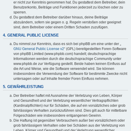
er nicht zur Kenntnis genommen hat. Du gestattest dem Betreiber, dein
Benutzerkonto, Beiträge und Funktionen jederzeit zu löschen oder zu
sperren.
Du gestattest dem Betreiber darüber hinaus, deine Beiträge
abzuändern, sofern sie gegen o. g. Regeln verstoßen oder geeignet
sind, dem Betreiber oder einem Dritten Schaden zuzufügen.
4. GENERAL PUBLIC LICENSE
Du nimmst zur Kenntnis, dass es sich bei phpBB um eine unter der „
GNU General Public License v2
“ (GPL) bereitgestellten Foren-Software
von phpBB Limited (www.phpbb.com) handelt; deutschsprachige
Informationen werden durch die deutschsprachige Community unter
www.phpbb.de zur Verfügung gestellt. Beide haben keinen Einfluss auf
die Art und Weise, wie die Software verwendet wird. Sie können
insbesondere die Verwendung der Software für bestimmte Zwecke nicht
untersagen oder auf Inhalte fremder Foren Einfluss nehmen.
5. GEWÄHRLEISTUNG
Der Betreiber haftet mit Ausnahme der Verletzung von Leben, Körper
und Gesundheit und der Verletzung wesentlicher Vertragspflichten
(Kardinalpflichten) nur für Schäden, die auf ein vorsätzliches oder grob
fahrlässiges Verhalten zurückzuführen sind. Dies gilt auch für mittelbare
Folgeschäden wie insbesondere entgangenen Gewinn.
Die Haftung ist gegenüber Verbrauchern außer bei vorsätzlichem oder
grob fahrlässigem Verhalten oder bei Schäden aus der Verletzung von
Leben, Körper und Gesundheit und der Verletzung wesentlicher