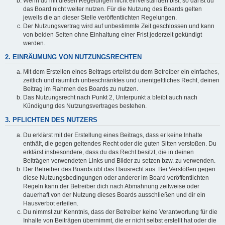
Wenn du mit diesen Regelungen nicht einverstanden bist, so darfst du
das Board nicht weiter nutzen. Für die Nutzung des Boards gelten
jeweils die an dieser Stelle veröffentlichten Regelungen.
Der Nutzungsvertrag wird auf unbestimmte Zeit geschlossen und kann
von beiden Seiten ohne Einhaltung einer Frist jederzeit gekündigt
werden.
2. EINRÄUMUNG VON NUTZUNGSRECHTEN
Mit dem Erstellen eines Beitrags erteilst du dem Betreiber ein einfaches,
zeitlich und räumlich unbeschränktes und unentgeltliches Recht, deinen
Beitrag im Rahmen des Boards zu nutzen.
Das Nutzungsrecht nach Punkt 2, Unterpunkt a bleibt auch nach
Kündigung des Nutzungsvertrages bestehen.
3. PFLICHTEN DES NUTZERS
Du erklärst mit der Erstellung eines Beitrags, dass er keine Inhalte
enthält, die gegen geltendes Recht oder die guten Sitten verstoßen. Du
erklärst insbesondere, dass du das Recht besitzt, die in deinen
Beiträgen verwendeten Links und Bilder zu setzen bzw. zu verwenden.
Der Betreiber des Boards übt das Hausrecht aus. Bei Verstößen gegen
diese Nutzungsbedingungen oder anderer im Board veröffentlichten
Regeln kann der Betreiber dich nach Abmahnung zeitweise oder
dauerhaft von der Nutzung dieses Boards ausschließen und dir ein
Hausverbot erteilen.
Du nimmst zur Kenntnis, dass der Betreiber keine Verantwortung für die
Inhalte von Beiträgen übernimmt, die er nicht selbst erstellt hat oder die