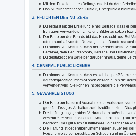
Mit dem Erstellen eines Beitrags erteilst du dem Betrei
Das Nutzungsrecht nach Punkt 2, Unterpunkt a bleibt 
3. PFLICHTEN DES NUTZERS
Du erklärst mit der Erstellung eines Beitrags, dass er ke
Beiträgen verwendeten Links und Bilder zu setzen bzw.
Der Betreiber des Boards übt das Hausrecht aus. Bei V
oder dauerhaft von der Nutzung dieses Boards ausschlie
Du nimmst zur Kenntnis, dass der Betreiber keine Verantw
Betreiber, dein Benutzerkonto, Beiträge und Funktionen 
Du gestattest dem Betreiber darüber hinaus, deine Beit
4. GENERAL PUBLIC LICENSE
Du nimmst zur Kenntnis, dass es sich bei phpBB um eine
deutschsprachige Informationen werden durch die deuts
verwendet wird. Sie können insbesondere die Verwendun
5. GEWÄHRLEISTUNG
Der Betreiber haftet mit Ausnahme der Verletzung von Le
grob fahrlässiges Verhalten zurückzuführen sind. Dies 
Die Haftung ist gegenüber Verbrauchern außer bei vors
wesentlicher Vertragspflichten (Kardinalpflichten) auf
begrenzt. Dies gilt auch für mittelbare Folgeschäden 
Die Haftung ist gegenüber Unternehmern außer bei der V
typischerweise vorhersehbaren Schäden und im Übrigen 