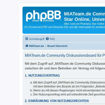
MIATeam.de Commu
Star Online, Univ
Alles rund um Phantasy Star Online
,GC,Dreamcast,PSP und Nintendo DS) und alle Videospiele für ambitio
Schnellzugriff
FAQ
MIATeam.de
Board Übersicht
MIATeam.de Community Diskussionsboard für Ph
Mit dem Zugriff auf „MIATeam.de Community Diskussion
zwischen dir und dem Betreiber ein Vertrag mit folg
1. NUTZUNGSVERTRAG
Mit dem Zugriff auf „MIATeam.de Community Diskussionsb
mit dem Betreiber des Boards ab (im Folgenden „Betreib
Wenn du mit diesen Regelungen nicht einverstanden bist,
Der Nutzungsvertrag wird auf unbestimmte Zeit geschlos
2. EINRÄUMUNG VON NUTZUNGSRECHTEN