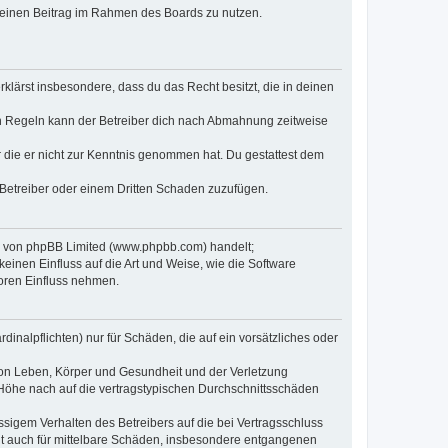
, deinen Beitrag im Rahmen des Boards zu nutzen.
erklärst insbesondere, dass du das Recht besitzt, die in deinen
n Regeln kann der Betreiber dich nach Abmahnung zeitweise
er die er nicht zur Kenntnis genommen hat. Du gestattest dem
 Betreiber oder einem Dritten Schaden zuzufügen.
re von phpBB Limited (www.phpbb.com) handelt;
inen Einfluss auf die Art und Weise, wie die Software
oren Einfluss nehmen.
inalpflichten) nur für Schäden, die auf ein vorsätzliches oder
von Leben, Körper und Gesundheit und der Verletzung
r Höhe nach auf die vertragstypischen Durchschnittsschäden
sigem Verhalten des Betreibers auf die bei Vertragsschluss
lt auch für mittelbare Schäden, insbesondere entgangenen