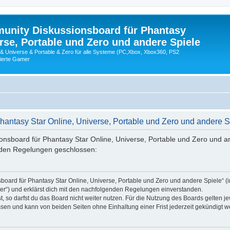
nity Diskussionsboard für Phantasy
erse, Portable und Zero und andere Spiele
 & Universe & Portable & Zero für alle Systeme (PC,Xbox, Xbox360, PS2
nierte Gamer
antasy Star Online, Universe, Portable und Zero und andere 
sboard für Phantasy Star Online, Universe, Portable und Zero und and
enden Regelungen geschlossen:
oard für Phantasy Star Online, Universe, Portable und Zero und andere Spiele“ (
er“) und erklärst dich mit den nachfolgenden Regelungen einverstanden.
 so darfst du das Board nicht weiter nutzen. Für die Nutzung des Boards gelten jew
sen und kann von beiden Seiten ohne Einhaltung einer Frist jederzeit gekündigt w