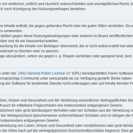
ber ein einfaches, zeitlich und räumlich unbeschränktes und unentgeltliches Recht
auch nach Kündigung des Nutzungsvertrages bestehen.
ine Inhalte enthält, die gegen geltendes Recht oder die guten Sitten verstoßen. Du 
 zu verwenden.
erstößen gegen diese Nutzungsbedingungen oder anderer im Board veröffentlichte
ßen und dir ein Hausverbot erteilen.
ortung für die Inhalte von Beiträgen übernimmt, die er nicht selbst erstellt hat od
jederzeit zu löschen oder zu sperren.
räge abzuändern, sofern sie gegen o. g. Regeln verstoßen oder geeignet sind, dem
 unter der „
GNU General Public License v2
“ (GPL) bereitgestellten Foren-Softwa
chsprachige Community unter www.phpbb.de zur Verfügung gestellt. Beide haben ke
g der Software für bestimmte Zwecke nicht untersagen oder auf Inhalte fremder F
ben, Körper und Gesundheit und der Verletzung wesentlicher Vertragspflichten (Kard
gilt auch für mittelbare Folgeschäden wie insbesondere entgangenen Gewinn.
ätzlichem oder grob fahrlässigem Verhalten oder bei Schäden aus der Verletzung 
 die bei Vertragsschluss typischerweise vorhersehbaren Schäden und im übrigen de
wie insbesondere entgangenen Gewinn.
erletzung von Leben, Körper und Gesundheit oder vorsätzlichem oder grob fahrläs
der Höhe nach auf die vertragstypischen Durchschnittsschäden begrenzt. Dies gi