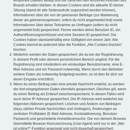
temporäre Dateien ablegt und die zwischen den einzelnen Aufrufen des
Boards erhalten bleiben. In diesen Cookies sind die aktuelle ID deiner
Sitzung (damit dir alle Seitenaufrufe zugeordnet werden können),
Informationen über die von dir gelesenen Beiträge (zur Markierung
dieser als gelesen/ungelesen; sofern du nicht angemeldet bist) sowie
Informationen über deine Teilnahme an Umfragen (sofern du nicht
angemeldet bist) gespeichert. Ferner werden deine Benutzer-ID, ein
Authentifizierungsschlüssel und eine Session-ID gespeichert. Die
Cookies haben standardmäßig eine Gültigkeit von einem Jahr. Alle
Cookies kannst du jederzeit über die Funktion „Alle Cookies löschen“
löschen.
Weiterhin werden die Daten gespeichert, die du bei der Registrierung,
in deinem Profil oder deinem persönlichem Bereich angibst. Für die
Registrierung sind mindestens ein eindeutiger Benutzername, eine E-
Mail-Adresse und ein Passwort notwendig. Wenn durch den Betreiber
weitere Daten als notwendig festgelegt wurden, so ist dies für dich vor
deren Eingabe ersichtlich.
Wenn du einen Beitrag oder eine private Nachricht erstellst, so werden
die dort eingegebenen Daten ebenfalls gespeichert. Gleiches gilt, wenn
du einen Beitrag als Entwurf zwischenspeicherst. In diesen Fällen wird
auch deine IP-Adresse gespeichert. Die IP-Adresse wird weiterhin bei
folgenden Aktionen gespeichert: Löschen und Ändern von Beiträgen
(dazu zählen Private Nachrichten und Umfragen), Änderungen an
zentralen Profildaten (E-Mail-Adresse, Kontoaktivierung, Benutzer-
Passwort) und gescheiterte Anmeldeversuche. Die von deinem Browser
übermittelte Browser-Kennzeichnung (User Agent) wird nur in der „Wer
ist online?“-Funktion angezeigt und nicht dauerhaft gespeichert.