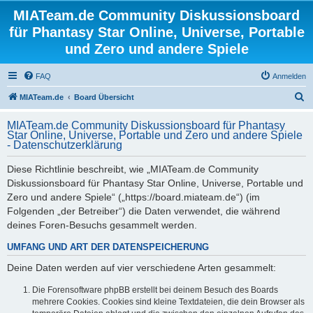
MIATeam.de Community Diskussionsboard
für Phantasy Star Online, Universe, Portable
und Zero und andere Spiele
FAQ
Anmelden
S
MIATeam.de
Board Übersicht
u
MIATeam.de Community Diskussionsboard für Phantasy
c
Star Online, Universe, Portable und Zero und andere Spiele
- Datenschutzerklärung
h
e
Diese Richtlinie beschreibt, wie „MIATeam.de Community
Diskussionsboard für Phantasy Star Online, Universe, Portable und
Zero und andere Spiele“ („https://board.miateam.de“) (im
Folgenden „der Betreiber“) die Daten verwendet, die während
deines Foren-Besuchs gesammelt werden.
UMFANG UND ART DER DATENSPEICHERUNG
Deine Daten werden auf vier verschiedene Arten gesammelt:
Die Forensoftware phpBB erstellt bei deinem Besuch des Boards
mehrere Cookies. Cookies sind kleine Textdateien, die dein Browser als