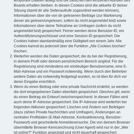
temporäre Dateien ablegt und die zwischen den einzelnen Aufrufen des
Boards erhalten bleiben. In diesen Cookies sind die aktuelle ID deiner
Sitzung (damit dir alle Seitenaufrufe zugeordnet werden können),
Informationen über die von dir gelesenen Beiträge (zur Markierung
dieser als gelesen/ungelesen; sofern du nicht angemeldet bist) sowie
Informationen über deine Teilnahme an Umfragen (sofern du nicht
angemeldet bist) gespeichert. Ferner werden deine Benutzer-ID, ein
Authentifizierungsschlüssel und eine Session-ID gespeichert. Die
Cookies haben standardmäßig eine Gültigkeit von einem Jahr. Alle
Cookies kannst du jederzeit über die Funktion „Alle Cookies löschen“
löschen.
Weiterhin werden die Daten gespeichert, die du bei der Registrierung,
in deinem Profil oder deinem persönlichem Bereich angibst. Für die
Registrierung sind mindestens ein eindeutiger Benutzername, eine E-
Mail-Adresse und ein Passwort notwendig. Wenn durch den Betreiber
weitere Daten als notwendig festgelegt wurden, so ist dies für dich vor
deren Eingabe ersichtlich.
Wenn du einen Beitrag oder eine private Nachricht erstellst, so werden
die dort eingegebenen Daten ebenfalls gespeichert. Gleiches gilt, wenn
du einen Beitrag als Entwurf zwischenspeicherst. In diesen Fällen wird
auch deine IP-Adresse gespeichert. Die IP-Adresse wird weiterhin bei
folgenden Aktionen gespeichert: Löschen und Ändern von Beiträgen
(dazu zählen Private Nachrichten und Umfragen), Änderungen an
zentralen Profildaten (E-Mail-Adresse, Kontoaktivierung, Benutzer-
Passwort) und gescheiterte Anmeldeversuche. Die von deinem Browser
übermittelte Browser-Kennzeichnung (User Agent) wird nur in der „Wer
ist online?“-Funktion angezeigt und nicht dauerhaft gespeichert.