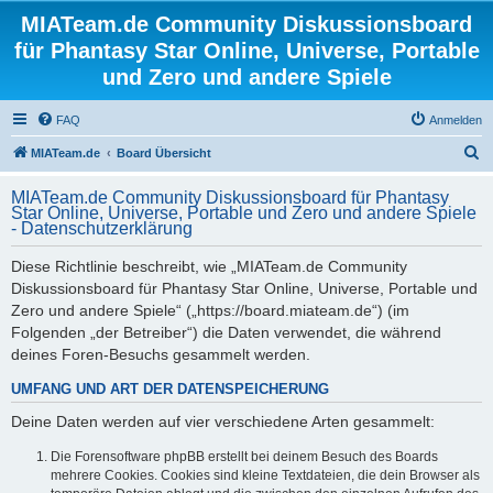
MIATeam.de Community Diskussionsboard
für Phantasy Star Online, Universe, Portable
und Zero und andere Spiele
FAQ
Anmelden
S
MIATeam.de
Board Übersicht
u
MIATeam.de Community Diskussionsboard für Phantasy
c
Star Online, Universe, Portable und Zero und andere Spiele
- Datenschutzerklärung
h
e
Diese Richtlinie beschreibt, wie „MIATeam.de Community
Diskussionsboard für Phantasy Star Online, Universe, Portable und
Zero und andere Spiele“ („https://board.miateam.de“) (im
Folgenden „der Betreiber“) die Daten verwendet, die während
deines Foren-Besuchs gesammelt werden.
UMFANG UND ART DER DATENSPEICHERUNG
Deine Daten werden auf vier verschiedene Arten gesammelt:
Die Forensoftware phpBB erstellt bei deinem Besuch des Boards
mehrere Cookies. Cookies sind kleine Textdateien, die dein Browser als