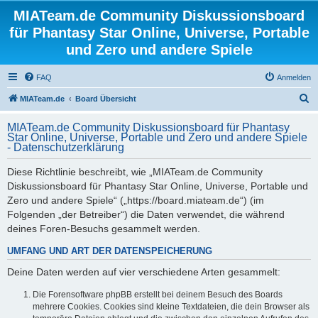
MIATeam.de Community Diskussionsboard
für Phantasy Star Online, Universe, Portable
und Zero und andere Spiele
FAQ
Anmelden
S
MIATeam.de
Board Übersicht
u
MIATeam.de Community Diskussionsboard für Phantasy
c
Star Online, Universe, Portable und Zero und andere Spiele
- Datenschutzerklärung
h
e
Diese Richtlinie beschreibt, wie „MIATeam.de Community
Diskussionsboard für Phantasy Star Online, Universe, Portable und
Zero und andere Spiele“ („https://board.miateam.de“) (im
Folgenden „der Betreiber“) die Daten verwendet, die während
deines Foren-Besuchs gesammelt werden.
UMFANG UND ART DER DATENSPEICHERUNG
Deine Daten werden auf vier verschiedene Arten gesammelt:
Die Forensoftware phpBB erstellt bei deinem Besuch des Boards
mehrere Cookies. Cookies sind kleine Textdateien, die dein Browser als