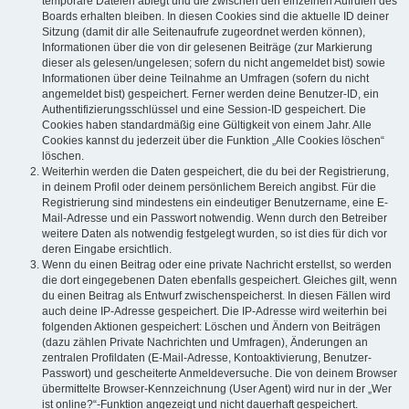
temporäre Dateien ablegt und die zwischen den einzelnen Aufrufen des
Boards erhalten bleiben. In diesen Cookies sind die aktuelle ID deiner
Sitzung (damit dir alle Seitenaufrufe zugeordnet werden können),
Informationen über die von dir gelesenen Beiträge (zur Markierung
dieser als gelesen/ungelesen; sofern du nicht angemeldet bist) sowie
Informationen über deine Teilnahme an Umfragen (sofern du nicht
angemeldet bist) gespeichert. Ferner werden deine Benutzer-ID, ein
Authentifizierungsschlüssel und eine Session-ID gespeichert. Die
Cookies haben standardmäßig eine Gültigkeit von einem Jahr. Alle
Cookies kannst du jederzeit über die Funktion „Alle Cookies löschen“
löschen.
Weiterhin werden die Daten gespeichert, die du bei der Registrierung,
in deinem Profil oder deinem persönlichem Bereich angibst. Für die
Registrierung sind mindestens ein eindeutiger Benutzername, eine E-
Mail-Adresse und ein Passwort notwendig. Wenn durch den Betreiber
weitere Daten als notwendig festgelegt wurden, so ist dies für dich vor
deren Eingabe ersichtlich.
Wenn du einen Beitrag oder eine private Nachricht erstellst, so werden
die dort eingegebenen Daten ebenfalls gespeichert. Gleiches gilt, wenn
du einen Beitrag als Entwurf zwischenspeicherst. In diesen Fällen wird
auch deine IP-Adresse gespeichert. Die IP-Adresse wird weiterhin bei
folgenden Aktionen gespeichert: Löschen und Ändern von Beiträgen
(dazu zählen Private Nachrichten und Umfragen), Änderungen an
zentralen Profildaten (E-Mail-Adresse, Kontoaktivierung, Benutzer-
Passwort) und gescheiterte Anmeldeversuche. Die von deinem Browser
übermittelte Browser-Kennzeichnung (User Agent) wird nur in der „Wer
ist online?“-Funktion angezeigt und nicht dauerhaft gespeichert.