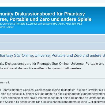
nity Diskussionsboard für Phantasy
erse, Portable und Zero und andere Spiele
 & Universe & Portable & Zero für alle Systeme (PC,Xbox, Xbox360, PS2
nierte Gamer
ntasy Star Online, Universe, Portable und Zero und andere S
ty Diskussionsboard für Phantasy Star Online, Universe, Portable und
, die während deines Foren-Besuchs gesammelt werden.
ammelt:
s Boards mehrere Cookies. Cookies sind kleine Textdateien, die dein Browser als
 sind die aktuelle ID deiner Sitzung (damit dir alle Seitenaufrufe zugeordnet werd
u nicht angemeldet bist) sowie Informationen über deine Teilnahme an Umfragen (s
eine Session-ID gespeichert. Die Cookies haben standardmäßig eine Gültigkeit von 