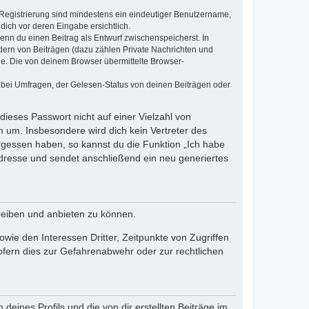
e Registrierung sind mindestens ein eindeutiger Benutzername,
dich vor deren Eingabe ersichtlich.
wenn du einen Beitrag als Entwurf zwischenspeicherst. In
dern von Beiträgen (dazu zählen Private Nachrichten und
e. Die von deinem Browser übermittelte Browser-
 bei Umfragen, der Gelesen-Status von deinen Beiträgen oder
dieses Passwort nicht auf einer Vielzahl von
 um. Insbesondere wird dich kein Vertreter des
ergessen haben, so kannst du die Funktion „Ich habe
resse und sendet anschließend ein neu generiertes
reiben und anbieten zu können.
ie den Interessen Dritter, Zeitpunkte von Zugriffen
fern dies zur Gefahrenabwehr oder zur rechtlichen
eines Profils und die von dir erstellten Beiträge im