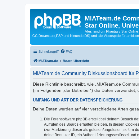
MIATeam.de Commu
Star Online, Univ
Alles rund um Phantasy Star Online
,GC,Dreamcast,PSP und Nintendo DS) und alle Videospiele für ambitio
Schnellzugriff
FAQ
MIATeam.de
Board Übersicht
MIATeam.de Community Diskussionsboard für Pha
Diese Richtlinie beschreibt, wie „MIATeam.de Communi
(im Folgenden „der Betreiber“) die Daten verwendet
UMFANG UND ART DER DATENSPEICHERUNG
Deine Daten werden auf vier verschiedene Arten ges
Die Forensoftware phpBB erstellt bei deinem Besuch de
Aufrufen des Boards erhalten bleiben. In diesen Cookies
(zur Markierung dieser als gelesen/ungelesen; sofern d
deine Benutzer-ID, ein Authentifizierungsschlüssel und 