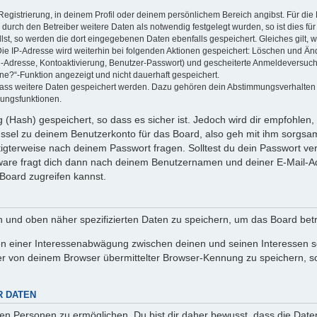
Registrierung, in deinem Profil oder deinem persönlichem Bereich angibst. Für di
rch den Betreiber weitere Daten als notwendig festgelegt wurden, so ist dies für 
llst, so werden die dort eingegebenen Daten ebenfalls gespeichert. Gleiches gilt, 
Die IP-Adresse wird weiterhin bei folgenden Aktionen gespeichert: Löschen und Än
l-Adresse, Kontoaktivierung, Benutzer-Passwort) und gescheiterte Anmeldeversuch
ine?“-Funktion angezeigt und nicht dauerhaft gespeichert.
 dass weitere Daten gespeichert werden. Dazu gehören dein Abstimmungsverhalten
gungsfunktionen.
(Hash) gespeichert, so dass es sicher ist. Jedoch wird dir empfohlen, 
ssel zu deinem Benutzerkonto für das Board, also geh mit ihm sorgsam
htigterweise nach deinem Passwort fragen. Solltest du dein Passwort v
are fragt dich dann nach deinem Benutzernamen und deiner E-Mail-Ad
Board zugreifen kannst.
en und oben näher spezifizierten Daten zu speichern, um das Board bet
en einer Interessenabwägung zwischen deinen und seinen Interessen sow
r von deinem Browser übermittelter Browser-Kennung zu speichern, so
R DATEN
n Personen zu ermöglichen. Du bist dir daher bewusst, dass die Daten d