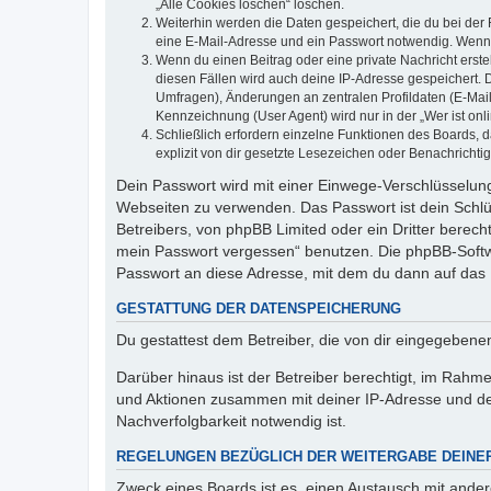
„Alle Cookies löschen“ löschen.
Weiterhin werden die Daten gespeichert, die du bei der 
eine E-Mail-Adresse und ein Passwort notwendig. Wenn du
Wenn du einen Beitrag oder eine private Nachricht erste
diesen Fällen wird auch deine IP-Adresse gespeichert. 
Umfragen), Änderungen an zentralen Profildaten (E-Mai
Kennzeichnung (User Agent) wird nur in der „Wer ist onl
Schließlich erfordern einzelne Funktionen des Boards,
explizit von dir gesetzte Lesezeichen oder Benachrichti
Dein Passwort wird mit einer Einwege-Verschlüsselung 
Webseiten zu verwenden. Das Passwort ist dein Schlü
Betreibers, von phpBB Limited oder ein Dritter berec
mein Passwort vergessen“ benutzen. Die phpBB-Softw
Passwort an diese Adresse, mit dem du dann auf das 
GESTATTUNG DER DATENSPEICHERUNG
Du gestattest dem Betreiber, die von dir eingegeben
Darüber hinaus ist der Betreiber berechtigt, im Rahm
und Aktionen zusammen mit deiner IP-Adresse und de
Nachverfolgbarkeit notwendig ist.
REGELUNGEN BEZÜGLICH DER WEITERGABE DEINE
Zweck eines Boards ist es, einen Austausch mit andere