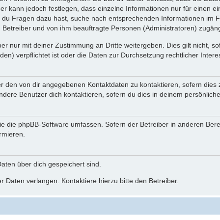
ber kann jedoch festlegen, dass einzelne Informationen nur für einen ei
n du Fragen dazu hast, suche nach entsprechenden Informationen im Fo
n Betreiber und von ihm beauftragte Personen (Administratoren) zugäng
r nur mit deiner Zustimmung an Dritte weitergeben. Dies gilt nicht, s
n) verpflichtet ist oder die Daten zur Durchsetzung rechtlicher Interes
er den von dir angegebenen Kontaktdaten zu kontaktieren, sofern dies 
andere Benutzer dich kontaktieren, sofern du dies in deinem persönliche
, die die phpBB-Software umfassen. Sofern der Betreiber in anderen Be
ormieren.
 Daten über dich gespeichert sind.
 Daten verlangen. Kontaktiere hierzu bitte den Betreiber.