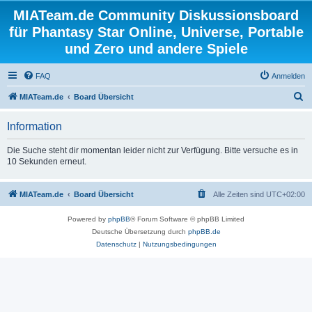
MIATeam.de Community Diskussionsboard
für Phantasy Star Online, Universe, Portable
und Zero und andere Spiele
FAQ
Anmelden
S
MIATeam.de
Board Übersicht
u
Information
c
h
Die Suche steht dir momentan leider nicht zur Verfügung. Bitte versuche es in
10 Sekunden erneut.
e
MIATeam.de
Board Übersicht
Alle Zeiten sind
UTC+02:00
Powered by
phpBB
® Forum Software © phpBB Limited
Deutsche Übersetzung durch
phpBB.de
Datenschutz
|
Nutzungsbedingungen