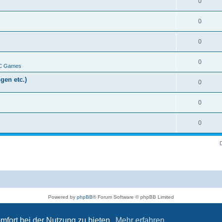
0
0
0
0
PC Games
gen etc.)
0
0
0
Powered by
phpBB
® Forum Software © phpBB Limited
Deutsche Übersetzung durch
phpBB.de
Datenschutz
|
Nutzungsbedingungen
mfort bei der Nutzung zu bieten.
Mehr erfahren