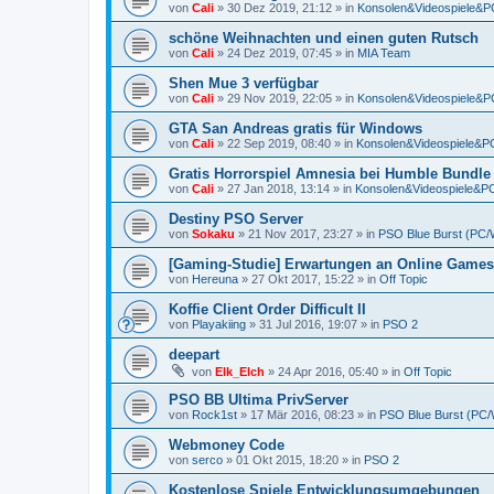
von
Cali
»
30 Dez 2019, 21:12
» in
Konsolen&Videospiele&
schöne Weihnachten und einen guten Rutsch
von
Cali
»
24 Dez 2019, 07:45
» in
MIA Team
Shen Mue 3 verfügbar
von
Cali
»
29 Nov 2019, 22:05
» in
Konsolen&Videospiele&
GTA San Andreas gratis für Windows
von
Cali
»
22 Sep 2019, 08:40
» in
Konsolen&Videospiele&
Gratis Horrorspiel Amnesia bei Humble Bundle
von
Cali
»
27 Jan 2018, 13:14
» in
Konsolen&Videospiele&
Destiny PSO Server
von
Sokaku
»
21 Nov 2017, 23:27
» in
PSO Blue Burst (PC/
[Gaming-Studie] Erwartungen an Online Games
von
Hereuna
»
27 Okt 2017, 15:22
» in
Off Topic
Koffie Client Order Difficult II
von
Playakiing
»
31 Jul 2016, 19:07
» in
PSO 2
deepart
von
Elk_Elch
»
24 Apr 2016, 05:40
» in
Off Topic
PSO BB Ultima PrivServer
von
Rock1st
»
17 Mär 2016, 08:23
» in
PSO Blue Burst (PC
Webmoney Code
von
serco
»
01 Okt 2015, 18:20
» in
PSO 2
Kostenlose Spiele Entwicklungsumgebungen