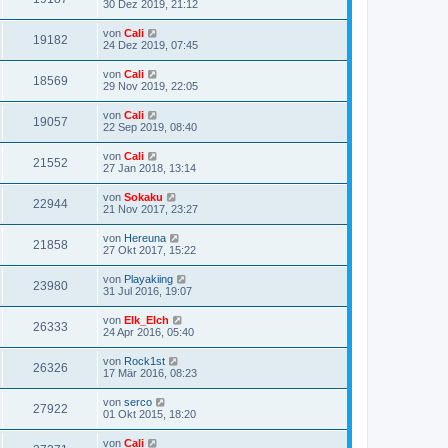
30 Dez 2019, 21:12
von
Cali
19182
24 Dez 2019, 07:45
von
Cali
18569
29 Nov 2019, 22:05
von
Cali
19057
22 Sep 2019, 08:40
von
Cali
21552
27 Jan 2018, 13:14
von
Sokaku
22944
21 Nov 2017, 23:27
von
Hereuna
21858
27 Okt 2017, 15:22
von
Playakiing
23980
31 Jul 2016, 19:07
von
Elk_Elch
26333
24 Apr 2016, 05:40
von
Rock1st
26326
17 Mär 2016, 08:23
von
serco
27922
01 Okt 2015, 18:20
von
Cali