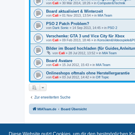
von
Cali
»
30 Mär 2014, 18:26
» in
Computer&Technik
Board aktualisiert & Winterzeit
von
Cali
»
01 Nov 2013, 13:54
» in
MIA Team
PSO 2 Patch Problem?
von
Dark Sonic
»
14 Sep 2013, 14:45
» in
PSO 2
Verschenke: GTA 3 und Vice City für Xbox
von
Cali
»
09 Feb 2013, 18:46
» in
Konsolen&Videospiele&
Bilder im Board hochladen (für Guides,Anleitun
von
Cali
»
28 Jul 2012, 13:52
» in
MIA Team
Board Avatare
von
Cali
»
15 Jul 2012, 15:43
» in
MIA Team
Onlineshops oftmals ohne Herstellergarantie
von
Cali
»
03 Jul 2012, 14:42
» in
Off Topic
Zur erweiterten Suche
MIATeam.de
Board Übersicht
Diese Website nutzt Cookies, um dir den bestmöglichen Ko