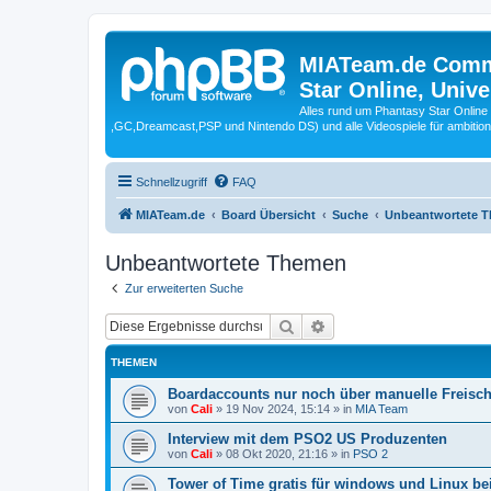
MIATeam.de Commu
Star Online, Univ
Alles rund um Phantasy Star Online
,GC,Dreamcast,PSP und Nintendo DS) und alle Videospiele für ambitio
Schnellzugriff
FAQ
MIATeam.de
Board Übersicht
Suche
Unbeantwortete 
Unbeantwortete Themen
Zur erweiterten Suche
Suche
Erweiterte Suche
THEMEN
Boardaccounts nur noch über manuelle Freisc
von
Cali
»
19 Nov 2024, 15:14
» in
MIA Team
Interview mit dem PSO2 US Produzenten
von
Cali
»
08 Okt 2020, 21:16
» in
PSO 2
Tower of Time gratis für windows und Linux b