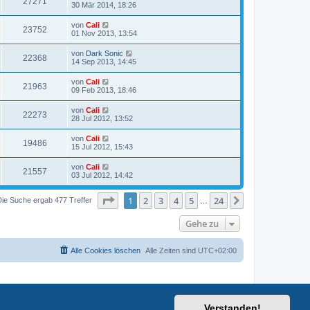
27271
30 Mär 2014, 18:26
von
Cali
23752
01 Nov 2013, 13:54
von
Dark Sonic
22368
14 Sep 2013, 14:45
von
Cali
21963
09 Feb 2013, 18:46
von
Cali
22273
28 Jul 2012, 13:52
von
Cali
19486
15 Jul 2012, 15:43
von
Cali
21557
03 Jul 2012, 14:42
Seite
1
von
24
1
2
3
4
5
24
Nächste
Die Suche ergab 477 Treffer
…
Gehe zu
Alle Cookies löschen
Alle Zeiten sind
UTC+02:00
Verstanden!