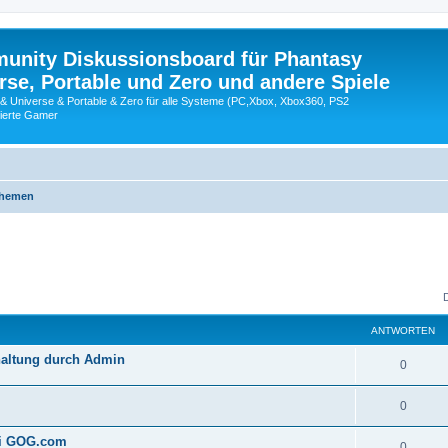
nity Diskussionsboard für Phantasy
erse, Portable und Zero und andere Spiele
 & Universe & Portable & Zero für alle Systeme (PC,Xbox, Xbox360, PS2
nierte Gamer
Themen
ANTWORTEN
haltung durch Admin
0
0
ei GOG.com
0