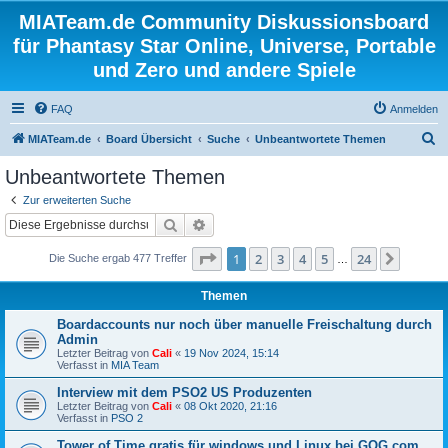
MIATeam.de Community Diskussionsboard
für Phantasy Star Online, Universe, Portable
und Zero und andere Spiele
FAQ
Anmelden
S
MIATeam.de
Board Übersicht
Suche
Unbeantwortete Themen
u
Unbeantwortete Themen
c
Zur erweiterten Suche
h
Suche
Erweiterte Suche
e
Seite
1
von
24
1
2
3
4
5
24
Nächst
Die Suche ergab 477 Treffer
…
Themen
Boardaccounts nur noch über manuelle Freischaltung durch
Admin
Letzter Beitrag von
Cali
«
19 Nov 2024, 15:14
Verfasst in
MIA Team
Interview mit dem PSO2 US Produzenten
Letzter Beitrag von
Cali
«
08 Okt 2020, 21:16
Verfasst in
PSO 2
Tower of Time gratis für windows und Linux bei GOG.com