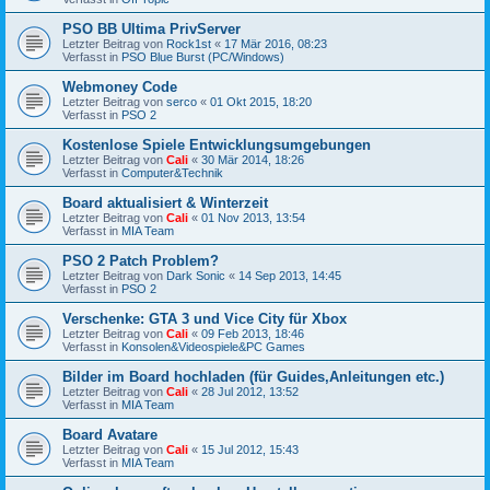
PSO BB Ultima PrivServer
Letzter Beitrag von
Rock1st
«
17 Mär 2016, 08:23
Verfasst in
PSO Blue Burst (PC/Windows)
Webmoney Code
Letzter Beitrag von
serco
«
01 Okt 2015, 18:20
Verfasst in
PSO 2
Kostenlose Spiele Entwicklungsumgebungen
Letzter Beitrag von
Cali
«
30 Mär 2014, 18:26
Verfasst in
Computer&Technik
Board aktualisiert & Winterzeit
Letzter Beitrag von
Cali
«
01 Nov 2013, 13:54
Verfasst in
MIA Team
PSO 2 Patch Problem?
Letzter Beitrag von
Dark Sonic
«
14 Sep 2013, 14:45
Verfasst in
PSO 2
Verschenke: GTA 3 und Vice City für Xbox
Letzter Beitrag von
Cali
«
09 Feb 2013, 18:46
Verfasst in
Konsolen&Videospiele&PC Games
Bilder im Board hochladen (für Guides,Anleitungen etc.)
Letzter Beitrag von
Cali
«
28 Jul 2012, 13:52
Verfasst in
MIA Team
Board Avatare
Letzter Beitrag von
Cali
«
15 Jul 2012, 15:43
Verfasst in
MIA Team