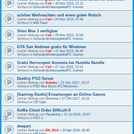
Letzter Beitrag von
Cali
«
30 Dez 2019, 21:12
Verfasst in
Konsolen&Videospiele&PC Games
schöne Weihnachten und einen guten Rutsch
Letzter Beitrag von
Cali
«
24 Dez 2019, 07:45
Verfasst in
MIA Team
Shen Mue 3 verfügbar
Letzter Beitrag von
Cali
«
29 Nov 2019, 22:05
Verfasst in
Konsolen&Videospiele&PC Games
GTA San Andreas gratis für Windows
Letzter Beitrag von
Cali
«
22 Sep 2019, 08:40
Verfasst in
Konsolen&Videospiele&PC Games
Gratis Horrorspiel Amnesia bei Humble Bundle
Letzter Beitrag von
Cali
«
27 Jan 2018, 13:14
Verfasst in
Konsolen&Videospiele&PC Games
Destiny PSO Server
Letzter Beitrag von
Sokaku
«
21 Nov 2017, 23:27
Verfasst in
PSO Blue Burst (PC/Windows)
[Gaming-Studie] Erwartungen an Online Games
Letzter Beitrag von
Hereuna
«
27 Okt 2017, 15:22
Verfasst in
Off Topic
Koffie Client Order Difficult II
Letzter Beitrag von
Playakiing
«
31 Jul 2016, 19:07
Verfasst in
PSO 2
deepart
Letzter Beitrag von
Elk_Elch
«
24 Apr 2016, 05:40
Verfasst in
Off Topic