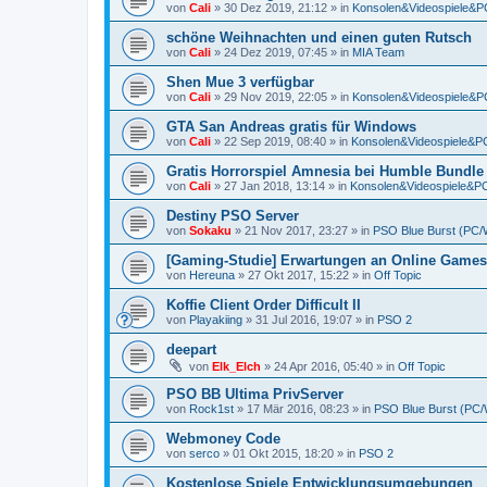
von
Cali
»
30 Dez 2019, 21:12
» in
Konsolen&Videospiele&
schöne Weihnachten und einen guten Rutsch
von
Cali
»
24 Dez 2019, 07:45
» in
MIA Team
Shen Mue 3 verfügbar
von
Cali
»
29 Nov 2019, 22:05
» in
Konsolen&Videospiele&
GTA San Andreas gratis für Windows
von
Cali
»
22 Sep 2019, 08:40
» in
Konsolen&Videospiele&
Gratis Horrorspiel Amnesia bei Humble Bundle
von
Cali
»
27 Jan 2018, 13:14
» in
Konsolen&Videospiele&
Destiny PSO Server
von
Sokaku
»
21 Nov 2017, 23:27
» in
PSO Blue Burst (PC/
[Gaming-Studie] Erwartungen an Online Games
von
Hereuna
»
27 Okt 2017, 15:22
» in
Off Topic
Koffie Client Order Difficult II
von
Playakiing
»
31 Jul 2016, 19:07
» in
PSO 2
deepart
von
Elk_Elch
»
24 Apr 2016, 05:40
» in
Off Topic
PSO BB Ultima PrivServer
von
Rock1st
»
17 Mär 2016, 08:23
» in
PSO Blue Burst (PC
Webmoney Code
von
serco
»
01 Okt 2015, 18:20
» in
PSO 2
Kostenlose Spiele Entwicklungsumgebungen