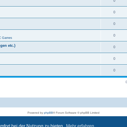
0
0
0
0
PC Games
gen etc.)
0
0
0
Powered by
phpBB
® Forum Software © phpBB Limited
Deutsche Übersetzung durch
phpBB.de
Datenschutz
|
Nutzungsbedingungen
mfort bei der Nutzung zu bieten.
Mehr erfahren