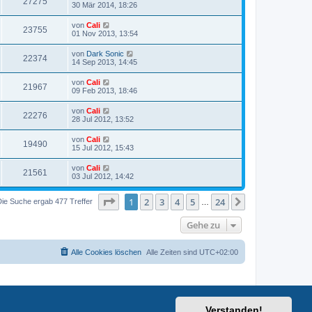
27275
30 Mär 2014, 18:26
von
Cali
23755
01 Nov 2013, 13:54
von
Dark Sonic
22374
14 Sep 2013, 14:45
von
Cali
21967
09 Feb 2013, 18:46
von
Cali
22276
28 Jul 2012, 13:52
von
Cali
19490
15 Jul 2012, 15:43
von
Cali
21561
03 Jul 2012, 14:42
Seite
1
von
24
1
2
3
4
5
24
Nächste
Die Suche ergab 477 Treffer
…
Gehe zu
Alle Cookies löschen
Alle Zeiten sind
UTC+02:00
Verstanden!