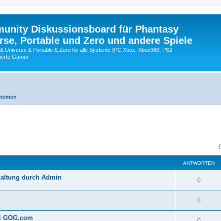
nity Diskussionsboard für Phantasy
erse, Portable und Zero und andere Spiele
 & Universe & Portable & Zero für alle Systeme (PC,Xbox, Xbox360, PS2
nierte Gamer
Themen
ANTWORTEN
haltung durch Admin
0
0
ei GOG.com
0