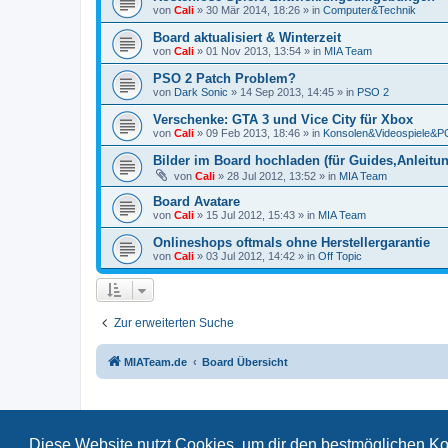
von
Cali
»
30 Mär 2014, 18:26
» in
Computer&Technik
Board aktualisiert & Winterzeit
von
Cali
»
01 Nov 2013, 13:54
» in
MIA Team
PSO 2 Patch Problem?
von
Dark Sonic
»
14 Sep 2013, 14:45
» in
PSO 2
Verschenke: GTA 3 und Vice City für Xbox
von
Cali
»
09 Feb 2013, 18:46
» in
Konsolen&Videospiele&
Bilder im Board hochladen (für Guides,Anleitun
von
Cali
»
28 Jul 2012, 13:52
» in
MIA Team
Board Avatare
von
Cali
»
15 Jul 2012, 15:43
» in
MIA Team
Onlineshops oftmals ohne Herstellergarantie
von
Cali
»
03 Jul 2012, 14:42
» in
Off Topic
Zur erweiterten Suche
MIATeam.de
Board Übersicht
Diese Website nutzt Cookies, um dir den bestmöglichen Ko