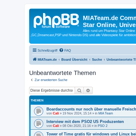
MIATeam.de Commu
Star Online, Univ
Alles rund um Phantasy Star Online
,GC,Dreamcast,PSP und Nintendo DS) und alle Videospiele für ambitio
Schnellzugriff
FAQ
MIATeam.de
Board Übersicht
Suche
Unbeantwortete 
Unbeantwortete Themen
Zur erweiterten Suche
Suche
Erweiterte Suche
THEMEN
Boardaccounts nur noch über manuelle Freisc
von
Cali
»
19 Nov 2024, 15:14
» in
MIA Team
Interview mit dem PSO2 US Produzenten
von
Cali
»
08 Okt 2020, 21:16
» in
PSO 2
Tower of Time gratis für windows und Linux b