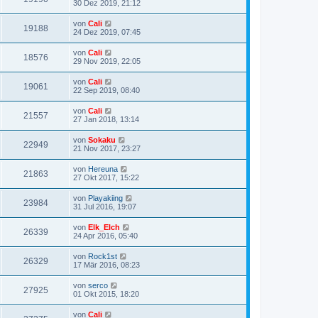
30 Dez 2019, 21:12
von
Cali
19188
24 Dez 2019, 07:45
von
Cali
18576
29 Nov 2019, 22:05
von
Cali
19061
22 Sep 2019, 08:40
von
Cali
21557
27 Jan 2018, 13:14
von
Sokaku
22949
21 Nov 2017, 23:27
von
Hereuna
21863
27 Okt 2017, 15:22
von
Playakiing
23984
31 Jul 2016, 19:07
von
Elk_Elch
26339
24 Apr 2016, 05:40
von
Rock1st
26329
17 Mär 2016, 08:23
von
serco
27925
01 Okt 2015, 18:20
von
Cali