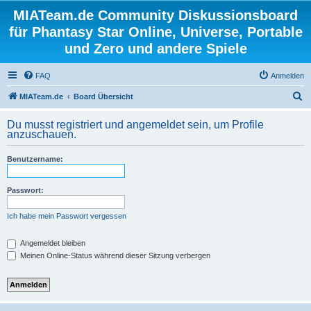
MIATeam.de Community Diskussionsboard
für Phantasy Star Online, Universe, Portable
und Zero und andere Spiele
FAQ
Anmelden
S
MIATeam.de
Board Übersicht
u
Du musst registriert und angemeldet sein, um Profile
c
anzuschauen.
h
Benutzername:
e
Passwort:
Ich habe mein Passwort vergessen
Angemeldet bleiben
Meinen Online-Status während dieser Sitzung verbergen