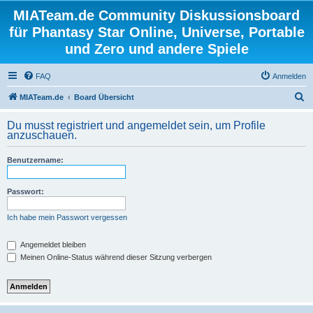
MIATeam.de Community Diskussionsboard
für Phantasy Star Online, Universe, Portable
und Zero und andere Spiele
FAQ
Anmelden
S
MIATeam.de
Board Übersicht
u
Du musst registriert und angemeldet sein, um Profile
c
anzuschauen.
h
Benutzername:
e
Passwort:
Ich habe mein Passwort vergessen
Angemeldet bleiben
Meinen Online-Status während dieser Sitzung verbergen