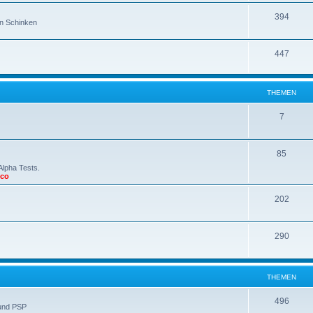
394
en Schinken
447
THEMEN
7
85
Alpha Tests.
cco
202
290
THEMEN
496
 und PSP