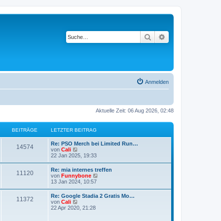
Suche
Erweiterte Suche
Anmelden
Aktuelle Zeit: 06 Aug 2026, 02:48
BEITRÄGE
LETZTER BEITRAG
Re: PSO Merch bei Limited Run…
14574
N
von
Cali
e
22 Jan 2025, 19:33
u
e
Re: mia internes treffen
11120
s
N
von
Funnybone
t
e
13 Jan 2024, 10:57
e
u
r
e
Re: Google Stadia 2 Gratis Mo…
B
11372
s
N
von
Cali
e
t
e
22 Apr 2020, 21:28
i
e
u
t
r
e
r