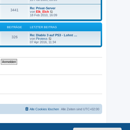
e
u
r
e
Re: Privat-Server
B
3441
s
N
von
Elk_Elch
e
t
e
18 Feb 2010, 16:09
i
e
u
t
r
e
r
B
s
a
BEITRÄGE
LETZTER BEITRAG
e
t
g
i
e
t
Re: Diablo 3 auf PS3 - Lohnt …
r
326
r
N
von
Pirotess
B
a
e
07 Apr 2016, 11:34
e
g
u
i
e
t
s
r
t
a
e
g
r
B
e
i
t
r
a
g
Alle Cookies löschen
Alle Zeiten sind
UTC+02:00