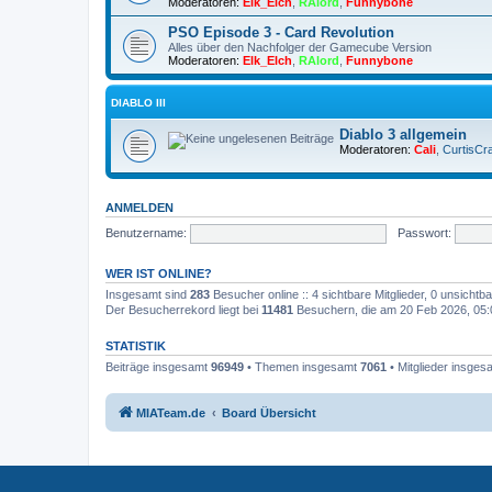
Moderatoren:
Elk_Elch
,
RAlord
,
Funnybone
PSO Episode 3 - Card Revolution
Alles über den Nachfolger der Gamecube Version
Moderatoren:
Elk_Elch
,
RAlord
,
Funnybone
DIABLO III
Diablo 3 allgemein
Moderatoren:
Cali
,
CurtisCra
ANMELDEN
Benutzername:
Passwort:
WER IST ONLINE?
Insgesamt sind
283
Besucher online :: 4 sichtbare Mitglieder, 0 unsicht
Der Besucherrekord liegt bei
11481
Besuchern, die am 20 Feb 2026, 05:04
STATISTIK
Beiträge insgesamt
96949
• Themen insgesamt
7061
• Mitglieder insge
MIATeam.de
Board Übersicht