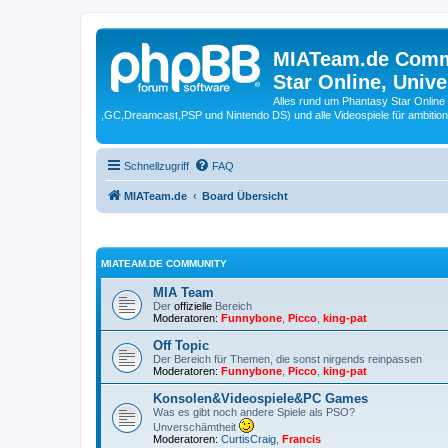
MIATeam.de Commu
Star Online, Univ
Alles rund um Phantasy Star Online
,GC,Dreamcast,PSP und Nintendo DS) und alle Videospiele für ambitio
Schnellzugriff
FAQ
MIATeam.de
Board Übersicht
MIATEAM.DE COMMUNITY
MIA Team
Der
offizielle
Bereich
Moderatoren:
Funnybone
,
Picco
,
king-pat
Off Topic
Der Bereich für Themen, die sonst nirgends reinpassen
Moderatoren:
Funnybone
,
Picco
,
king-pat
Konsolen&Videospiele&PC Games
Was es gibt noch andere Spiele als PSO?
Unverschämtheit
Moderatoren:
CurtisCraig
,
Francis