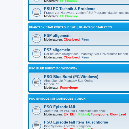
Moderator:
LP Phoenix
PSU PC Technik & Probleme
Fragen zur Hardware, zu den PSU Programmdateien und m
Moderator:
LP Phoenix
PHANTASY STAR PORTABLE 1&2 || PHANTASY STAR ZERO
PSP allgemein
Moderatoren:
Clow Leed
,
Firen
PSZ allgemein
Der neueste Ableger des Phantasy Star Universums für den 
Moderatoren:
Clow Leed
,
Firen
PSO BLUE BURST (PC/WINDOWS)
PSO Blue Burst (PC/Windows)
Alles über die Phantasy Star Online
für den PC
Moderator:
Funnybone
PSO EPISODE I&II (GAMECUBE & XBOX)
PSO Episode I&II
Alles rund um PSO für Gamecube und Xbox
Moderatoren:
Elk_Elch
,
RAlord
,
Funnybone
,
Clow Leed
PSO Episode I&II Item Tauschbörse
Bitte System (Xbox/GC) angeben