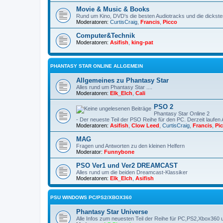
Movie & Music & Books
Rund um Kino, DVD's die besten Audiotracks und die dickst
Moderatoren:
CurtisCraig
,
Francis
,
Picco
Computer&Technik
Moderatoren:
Asifish
,
king-pat
PHANTASY STAR ONLINE ALLGEMEIN
Allgemeines zu Phantasy Star
Alles rund um Phantasy Star ....
Moderatoren:
Elk_Elch
,
Cali
PSO 2
Phantasy Star Online 2
- Der neueste Teil der PSO Reihe für den PC. Derzeit laufen 
Moderatoren:
Asifish
,
Clow Leed
,
CurtisCraig
,
Francis
,
Pi
MAG
Fragen und Antworten zu den kleinen Helfern
Moderator:
Funnybone
PSO Ver1 und Ver2 DREAMCAST
Alles rund um die beiden Dreamcast-Klassiker
Moderatoren:
Elk_Elch
,
Asifish
PSU WINDOWS PC/PS2/XBOX360
Phantasy Star Universe
Alle Infos zum neuesten Teil der Reihe für PC,PS2,Xbox360