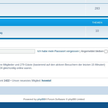
283
THEMEN
10
ig
Ich habe mein Passwort vergessen
|
Angemeldet bleiben
bare Mitglieder und 279 Gäste (basierend auf den aktiven Besuchern der letzten 15 Minuten)
 gleichzeitig online waren.
samt
1422
• Unser neuestes Mitglied:
hoveiol
Powered by
phpBB
® Forum Software © phpBB Limited
Deutsche Übersetzung durch
phpBB.de
Datenschutz
|
Nutzungsbedingungen