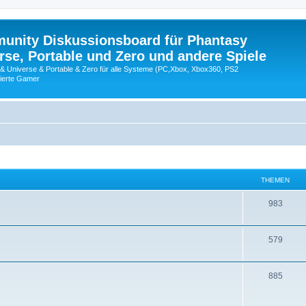
nity Diskussionsboard für Phantasy
erse, Portable und Zero und andere Spiele
 & Universe & Portable & Zero für alle Systeme (PC,Xbox, Xbox360, PS2
nierte Gamer
THEMEN
983
579
885