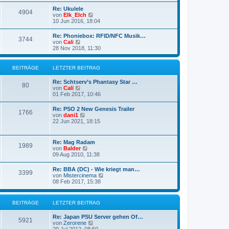
B
s
a
e
Re: Ukulele
t
g
4904
i
N
von
Elk_Elch
e
t
e
10 Jun 2016, 18:04
r
r
u
B
a
e
e
Re: Phoniebox: RFID/NFC Musik…
g
3744
s
i
N
von
Cali
t
t
e
28 Nov 2018, 11:30
e
r
u
r
a
e
B
g
s
BEITRÄGE
LETZTER BEITRAG
e
t
i
e
Re: Schtserv’s Phantasy Star …
t
r
80
N
von
Cali
r
B
e
01 Feb 2017, 10:46
a
e
u
g
i
e
Re: PSO 2 New Genesis Trailer
t
1766
s
N
von
dani1
r
t
e
22 Jun 2021, 18:15
a
e
u
g
r
e
B
s
Re: Mag Radam
e
1989
t
N
von
Balder
i
e
e
09 Aug 2010, 11:38
t
r
u
r
B
e
a
Re: BBA (DC) - Wie kriegt man…
e
3399
s
g
N
von
Mistercinema
i
t
e
08 Feb 2017, 15:38
t
e
u
r
r
e
a
B
s
g
BEITRÄGE
LETZTER BEITRAG
e
t
i
e
t
Re: Japan PSU Server gehen Of…
r
5921
r
N
von
Zerorene
B
a
e