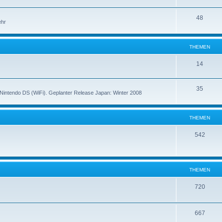
48
ehr
THEMEN
14
35
Nintendo DS (WiFi). Geplanter Release Japan: Winter 2008
THEMEN
542
THEMEN
720
667