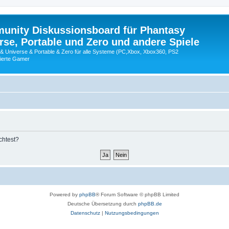
nity Diskussionsboard für Phantasy
erse, Portable und Zero und andere Spiele
 & Universe & Portable & Zero für alle Systeme (PC,Xbox, Xbox360, PS2
nierte Gamer
chtest?
Powered by
phpBB
® Forum Software © phpBB Limited
Deutsche Übersetzung durch
phpBB.de
Datenschutz
|
Nutzungsbedingungen